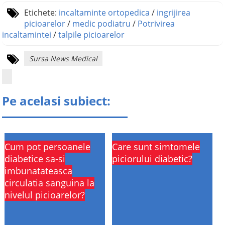
Etichete:
incaltaminte ortopedica
/
ingrijirea
picioarelor
/
medic podiatru
/
Potrivirea
incaltamintei
/
talpile picioarelor
Sursa News Medical
Pe acelasi subiect:
Cum pot persoanele
Care sunt simtomele
diabetice sa-si
piciorului diabetic?
imbunatateasca
circulatia sanguina la
nivelul picioarelor?