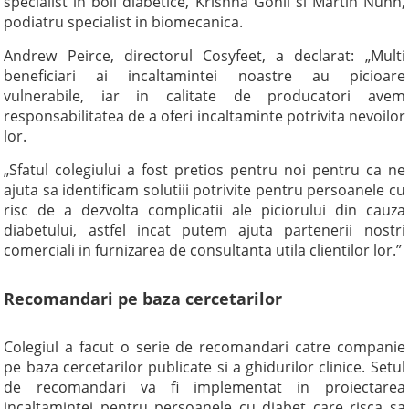
specialist in boli diabetice, Krishna Gohil si Martin Nunn,
podiatru specialist in biomecanica.
Andrew Peirce, directorul Cosyfeet, a declarat: „Multi
beneficiari ai incaltamintei noastre au picioare
vulnerabile, iar in calitate de producatori avem
responsabilitatea de a oferi incaltaminte potrivita nevoilor
lor.
„Sfatul colegiului a fost pretios pentru noi pentru ca ne
ajuta sa identificam solutiii potrivite pentru persoanele cu
risc de a dezvolta complicatii ale piciorului din cauza
diabetului, astfel incat putem ajuta partenerii nostri
comerciali in furnizarea de consultanta utila clientilor lor.”
Recomandari pe baza cercetarilor
Colegiul a facut o serie de recomandari catre companie
pe baza cercetarilor publicate si a ghidurilor clinice. Setul
de recomandari va fi implementat in proiectarea
incaltamintei pentru persoanele cu diabet care risca sa