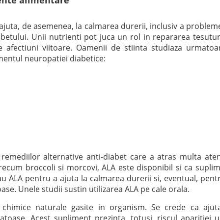
ente alimentare
juta, de asemenea, la calmarea durerii, inclusiv a problem
abetului. Unii nutrienti pot juca un rol in repararea tesutur
e afectiuni viitoare. Oamenii de stiinta studiaza urmatoa
entul neuropatiei diabetice:
remediilor alternative anti-diabet care a atras multa aten
recum broccoli si morcovi, ALA este disponibil si ca supli
au ALA pentru a ajuta la calmarea durerii si, eventual, pent
ase. Unele studii sustin utilizarea ALA pe cale orala.
le chimice naturale gasite in organism. Se crede ca ajut
oase. Acest supliment prezinta, totusi, riscul aparitiei 