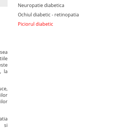
Neuropatie diabetica
Ochiul diabetic - retinopatia
Piciorul diabetic
esea
iile
este
, la
uce,
ilor
ilor
atia
i si