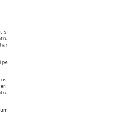
t si
ntru
ahar
i pe
tos.
erii
ntru
ecum