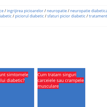
ce
/
ingrijirea picioarelor
/
neuropatie
/
neuropatie diabetic
iabetic
/
piciorul diabetic
/
sfaturi picior diabetic
/
tratamen
unt simtomele
Cum tratam singuri
lui diabetic?
carceiele sau crampele
musculare