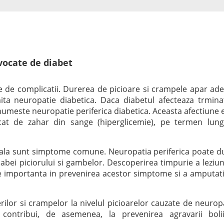
vocate de diabet
e de complicatii. Durerea de picioare si crampele apar ad
ita neuropatie diabetica. Daca diabetul afecteaza trminat
numeste neuropatie periferica diabetica. Aceasta afectiune 
dicat de zahar din sange (hiperglicemie), pe termen lung
teala sunt simptome comune. Neuropatia periferica poate d
labei piciorului si gambelor. Descoperirea timpurie a leziun
te importanta in prevenirea acestor simptome si a amputati
rilor si crampelor la nivelul picioarelor cauzate de neurop
 contribui, de asemenea, la prevenirea agravarii boli