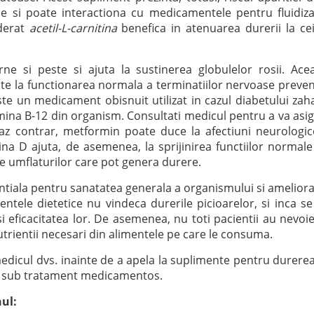
ile si poate interactiona cu medicamentele pentru fluidiz
iderat
acetil-L-carnitina
benefica in atenuarea durerii la ce
ne si peste si ajuta la sustinerea globulelor rosii. Ace
te la functionarea normala a terminatiilor nervoase preve
te un medicament obisnuit utilizat in cazul diabetului zah
tamina B-12 din organism. Consultati medicul pentru a va asi
caz contrar, metformin poate duce la afectiuni neurologic
na D ajuta, de asemenea, la sprijinirea functiilor normale
re umflaturilor care pot genera durere.
entiala pentru sanatatea generala a organismului si amelior
mentele dietetice nu vindeca durerile picioarelor, si inca se
i eficacitatea lor. De asemenea, nu toti pacientii au nevoi
rientii necesari din alimentele pe care le consuma.
edicul dvs. inainte de a apela la suplimente pentru durere
eti sub tratament medicamentos.
nul: