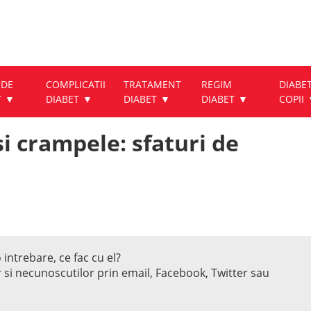
 DE
COMPLICATII
TRATAMENT
REGIM
DIABET
T
DIABET
DIABET
DIABET
COPII
si crampele: sfaturi de
 intrebare, ce fac cu el?
r si necunoscutilor prin email, Facebook, Twitter sau