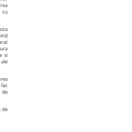
area
i cu
asta
nind
arat
gura
e si
 ale
area
 fac
e de
a de