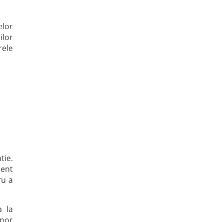
elor
ilor
rele
tie.
ment
ru a
a la
unor