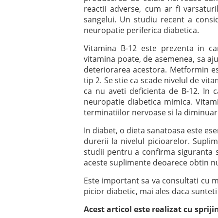
reactii adverse, cum ar fi varsatur
sangelui. Un studiu recent a cons
neuropatie periferica diabetica.
Vitamina B-12 este prezenta in car
vitamina poate, de asemenea, sa aju
deteriorarea acestora. Metformin es
tip 2. Se stie ca scade nivelul de vi
ca nu aveti deficienta de B-12. In 
neuropatie diabetica mimica. Vitami
terminatiilor nervoase si la diminua
In diabet, o dieta sanatoasa este es
durerii la nivelul picioarelor. Supli
studii pentru a confirma siguranta s
aceste suplimente deoarece obtin nut
Este important sa va consultati cu m
picior diabetic, mai ales daca sunt
Acest articol este realizat cu spriji