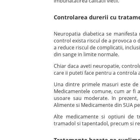
imbunatatirea calitatii vietii.
Controlarea durerii cu trata
Neuropatia diabetica se manifesta m
control exista riscul de a provoca o d
a reduce riscul de complicatii, inclu
din sange in limite normale.
Chiar daca aveti neuropatie, controlul
care ii puteti face pentru a controla 
Una dintre primele masuri este de
Medicamentele comune, cum ar fi ac
usoare sau moderate. In prezent,
Alimente si Medicamente din SUA pent
Alte medicamente si optiuni de t
tramadol si tapentadol, precum si rem