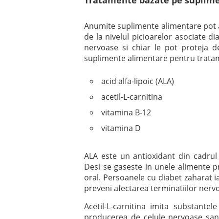
Tratamente bazate pe suplim
Anumite suplimente alimentare pot a
de la nivelul picioarelor asociate di
nervoase si chiar le pot proteja d
suplimente alimentare pentru tratam
acid alfa-lipoic (ALA)
acetil-L-carnitina
vitamina B-12
vitamina D
ALA este un antioxidant din cadrul 
Desi se gaseste in unele alimente p
oral. Persoanele cu diabet zaharat i
preveni afectarea terminatiilor nervo
Acetil-L-carnitina imita substante
producerea de celule nervoase sanat