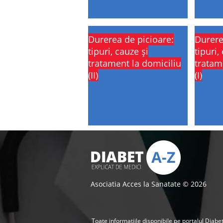
Durerea de picioare:
Durere
tipuri, cauze și
tipuri,
tratament la domiciliu
tratam
(II)
(I)
Asociatia Acces la Sanatate © 2026
Toate informatiile disponibile pe portalul Diabet