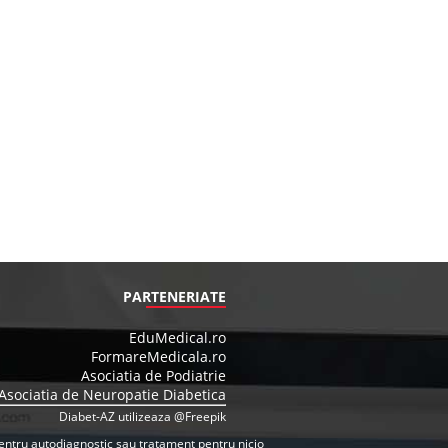
PARTENERIATE
EduMedical.ro
FormareMedicala.ro
Asociatia de Podiatrie
Asociatia de Neuropatie Diabetica
Diabet-AZ utilizeaza @Freepik
e pentru autodiagnostic sau tratament pentru nicio