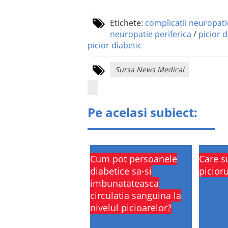
Etichete:
complicatii neuropati
neuropatie periferica
/
picior d
picior diabetic
Sursa News Medical
Pe acelasi subiect:
Cum pot persoanele
Care s
diabetice sa-si
picioru
imbunatateasca
circulatia sanguina la
nivelul picioarelor?