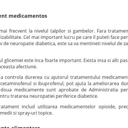
ment medicamentos
ai frecvent la nivelul talpilor si gambelor. Fara tratamen
izabilitate. Cel mai important lucru pe care il puteti face pe
siv de neuropatie diabetica, este sa va mentineti nivelul de z
 glicemiei este inca foarte important. Exista insa si alti pas
aceasta afectiune.
 a controla durerea cu ajutorul tratamentului medicamen
etaminofenul si ibuprofenul, pot ajuta la ameliorarea dur
 doua medicamente sunt aprobate de Administratia pe
ru tratarea neuropatiei periferice diabetice.
ratament includ utilizarea medicamentelor opioide, pr
edii si spray-uri topice.