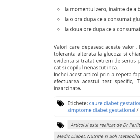
la momentul zero, inainte de a b
la o ora dupa ce a consumat glu
la doua ore dupa ce a consumat 
Valori care depasesc aceste valori, l
toleranta alterata la glucoza si chia
evidenta si tratat extrem de serios 
cat si copilul nenascut inca.
Inchei acest articol prin a repeta fa
efectuarea acestui test specific, 
insarcinate.
Etichete:
cauze diabet gestatio
simptome diabet gestational
/
Articolul este realizat de Dr Pa
Medic Diabet, Nutritie si Boli Metabolic