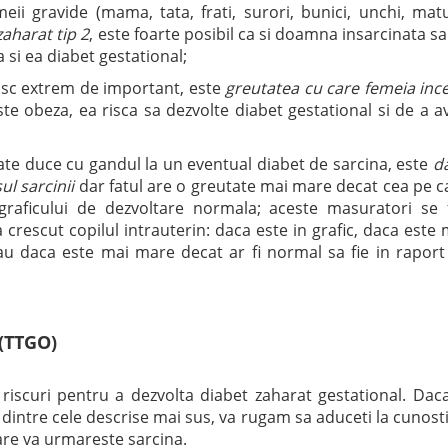
eii gravide (mama, tata, frati, surori, bunici, unchi, matu
aharat tip 2
, este foarte posibil ca si doamna insarcinata sa 
a si ea diabet gestational;
isc extrem de important, este
greutatea cu care femeia inc
este obeza, ea risca sa dezvolte diabet gestational si de a a
te duce cu gandul la un eventual diabet de sarcina, este
d
l sarcinii
dar fatul are o greutate mai mare decat cea pe c
raficului de dezvoltare normala; aceste masuratori se 
 crescut copilul intrauterin: daca este in grafic, daca este 
sau daca este mai mare decat ar fi normal sa fie in raport
 (TTGO)
 riscuri pentru a dezvolta diabet zaharat gestational. Dac
i dintre cele descrise mai sus, va rugam sa aduceti la cunost
are va urmareste sarcina.