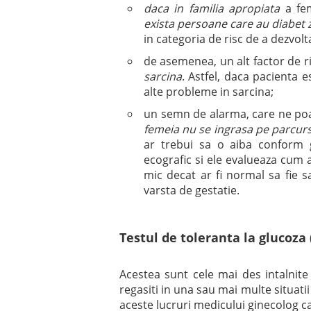
daca in familia apropiata
a fem
exista persoane care au diabet z
in categoria de risc de a dezvolt
de asemenea, un alt factor de r
sarcina
. Astfel, daca pacienta 
alte probleme in sarcina;
un semn de alarma, care ne poa
femeia nu se ingrasa pe parcursu
ar trebui sa o aiba conform g
ecografic si ele evalueaza cum a
mic decat ar fi normal sa fie 
varsta de gestatie.
Testul de toleranta la glucoza
Acestea sunt cele mai des intalnite
regasiti in una sau mai multe situati
aceste lucruri medicului ginecolog c