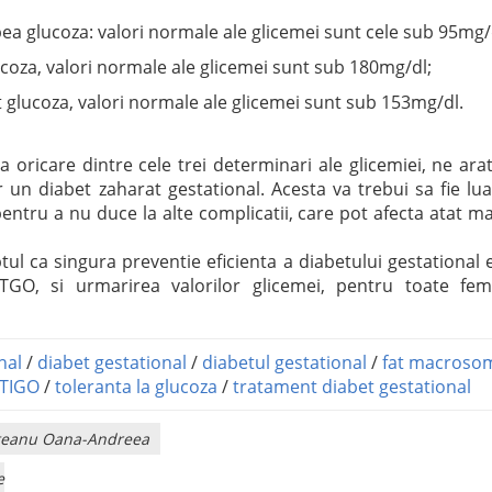
ea glucoza: valori normale ale glicemei sunt cele sub 95mg/
coza, valori normale ale glicemei sunt sub 180mg/dl;
glucoza, valori normale ale glicemei sunt sub 153mg/dl.
a oricare dintre cele trei determinari ale glicemiei, ne ara
r un diabet zaharat gestational. Acesta va trebui sa fie lua
pentru a nu duce la alte complicatii, care pot afecta atat 
ptul ca singura preventie eficienta a diabetului gestational 
TTGO, si urmarirea valorilor glicemei, pentru toate fem
nal
/
diabet gestational
/
diabetul gestational
/
fat macroso
TIGO
/
toleranta la glucoza
/
tratament diabet gestational
rliteanu Oana-Andreea
e