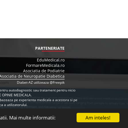
PARTENERIATE
EduMedical.ro
FormareMedicala.ro
Asociatia de Podiatrie
Asociatia de Neuropatie Diabetica
Diabet-AZ utilizeaza @Freepik
e pentru autodiagnostic sau tratament pentru nicio
E OPINIE MEDICALA.
se bazeaza pe experienta medicala a acestora si pe
 a utilizatorului.
Am inteles!
atii. Mai multe informatii:
Contact rapid