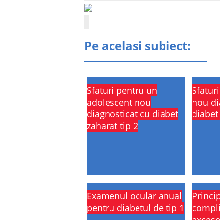
Pe acelasi subiect:
Sfaturi pentru un
Sfatur
adolescent nou
nou di
diagnosticat cu diabet
diabet 
zaharat tip 2
Examenul ocular anual
Princip
pentru diabetul de tip 1
compli
excese