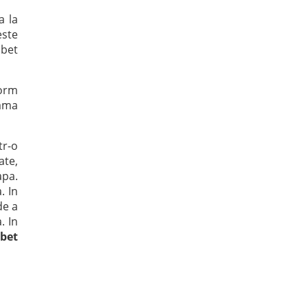
a la
este
abet
form
eama
tr-o
ate,
apa.
. In
de a
. In
abet