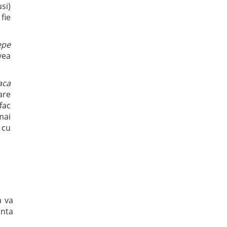
si)
fie
epe
vea
aca
are
fac
mai
 cu
a va
inta