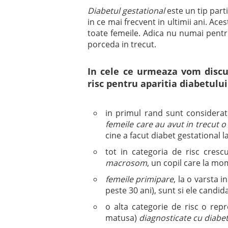
Diabetul gestational
este un tip parti
in ce mai frecvent in ultimii ani. Ac
toate femeile. Adica nu numai pentru
porceda in trecut.
In cele ce urmeaza vom discut
risc pentru aparitia diabetulu
in primul rand sunt considerat
femeile care au avut in trecut o
cine a facut diabet gestational l
tot in categoria de risc cresc
macrosom
, un copil care la mo
femeile primipare
, la o varsta 
peste 30 ani), sunt si ele candid
o alta categorie de risc o rep
matusa)
diagnosticate cu diabet