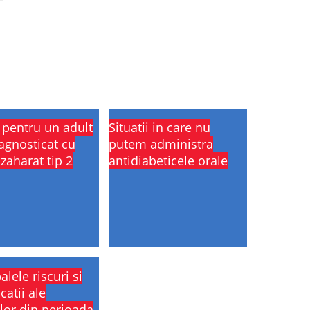
i pentru un adult
Situatii in care nu
agnosticat cu
putem administra
zaharat tip 2
antidiabeticele orale
alele riscuri si
catii ale
lor din perioada