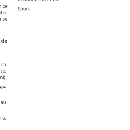
n ce
Sport
ntru
m se
 de
ina
nte,
ni;
pil
 au
ra,