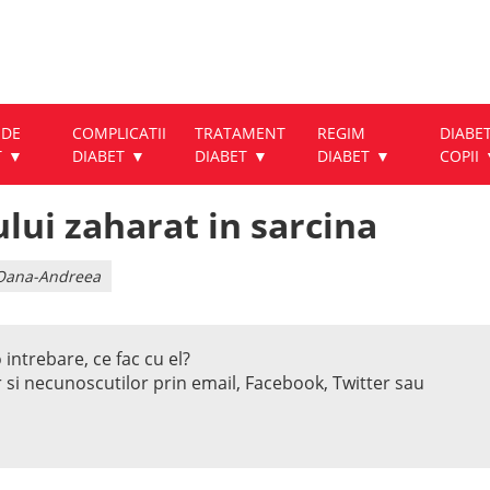
 DE
COMPLICATII
TRATAMENT
REGIM
DIABET
T
DIABET
DIABET
DIABET
COPII
lui zaharat in sarcina
u Oana-Andreea
 intrebare, ce fac cu el?
r si necunoscutilor prin email, Facebook, Twitter sau