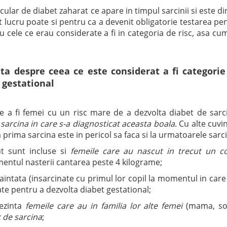
cular de diabet zaharat ce apare in timpul sarcinii si este di
est lucru poate si pentru ca a devenit obligatorie testarea pe
 cele ce erau considerate a fi in categoria de risc, asa cu
a despre ceea ce este considerat a fi categorie
i gestational
e a fi femei cu un risc mare de a dezvolta diabet de sarc
 sarcina in care s-a diagnosticat aceasta boala
. Cu alte cuvi
a prima sarcina este in pericol sa faca si la urmatoarele sarci
ut sunt incluse si
femeile care au nascut in trecut un co
mentul nasterii cantarea peste 4 kilograme;
inaintata (insarcinate cu primul lor copil la momentul in care
ate pentru a dezvolta diabet gestational;
rezinta
femeile care au in familia lor alte femei
(mama, so
 de sarcina
;