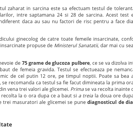
ul zaharat in sarcina este sa efectuam testul de tolerant
rilor, intre saptamana 24 si 28 de sarcina. Acest test 
indiferent daca au sau nu factori de risc pentru a face di
dicului ginecolog de catre toate femeile insarcinate, con
r insarcinate propuse de
Ministerul Sanatatii
, dar mai cu s
 nevoie de
75 grame de glucoza pulbere
, ce se va dizolva in
 baut de femeia gravida. Testul se efectueaza pe nemanc
imic de cel putin 12 ore, pe timpul noptii. Poate sa bea 
, se recomanda ca testul sa fie facut dimineata la prima ora
din vena trei valori ale glicemei.
Prima
se va recolta inainte 
 recolta la o ora dupa ce a baut si
a treia
la doua ore dupa
te trei masuratori ale glicemei se pune
diagnosticul de di
ltate