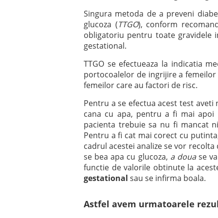
Singura metoda de a preveni diabet
glucoza (
TTGO
), conform recomanda
obligatoriu pentru toate gravidele 
gestational.
TTGO se efectueaza la indicatia me
portocoalelor de ingrijire a femeilo
femeilor care au factori de risc.
Pentru a se efectua acest test aveti
cana cu apa, pentru a fi mai apoi
pacienta trebuie sa nu fi mancat n
Pentru a fi cat mai corect cu putinta
cadrul acestei analize se vor recolta 
se bea apa cu glucoza,
a doua
se va
functie de valorile obtinute la aces
gestational
sau se infirma boala.
Astfel avem urmatoarele rezu