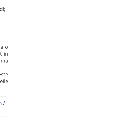
dl;
ta o
t in
mama
este
eile
m
/