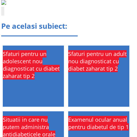
Pe acelasi subiect:
Sfaturi pentru un
Sfaturi pentru un adult
adolescent nou
nou diagnosticat cu
diagnosticat cu diabet
diabet zaharat tip 2
zaharat tip 2
Situatii in care nu
Examenul ocular anual
putem administra
pentru diabetul de tip 1
antidiabeticele orale