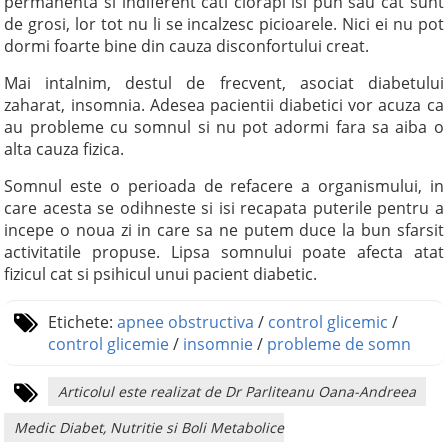
permanenta si indiferent cati ciorapi isi pun sau cat sunt
de grosi, lor tot nu li se incalzesc picioarele. Nici ei nu pot
dormi foarte bine din cauza disconfortului creat.
Mai intalnim, destul de frecvent, asociat diabetului
zaharat, insomnia. Adesea pacientii diabetici vor acuza ca
au probleme cu somnul si nu pot adormi fara sa aiba o
alta cauza fizica.
Somnul este o perioada de refacere a organismului, in
care acesta se odihneste si isi recapata puterile pentru a
incepe o noua zi in care sa ne putem duce la bun sfarsit
activitatile propuse. Lipsa somnului poate afecta atat
fizicul cat si psihicul unui pacient diabetic.
Etichete:
apnee obstructiva
/
control glicemic
/
control glicemie
/
insomnie
/
probleme de somn
Articolul este realizat de Dr Parliteanu Oana-Andreea
Medic Diabet, Nutritie si Boli Metabolice