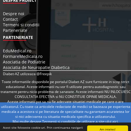
DESPRE PROIECT
Despre noi
Contact
Termeni si conditii
Parteneriate
PARTENERIATE
EduMedical.ro
FormareMedicala.ro
Asociatia de Podiatrie
Asociatia de Neuropatie Diabetica
Diabet-AZ utilizeaza @Freepik
Toate informatiile disponibile pe portalul Diabet AZ sunt furnizate in scop strict
educational. Aceste informatii nu vor fi utilizate pentru autodiagnostic sau
tratament pentru nicio problema de sanatate. Aceste informatii NU INLOCUIESC
CONSULTATIA EFECTIVA si NU CONSTITUIE OPINIE MEDICALA.
Aceste informatii pot sa nu fie adecvate situatiei medicale pe care o are
utilizatorul. Cu toate ca articolele redactate de medici se bazeaza pe experienta
medicala a acestora si pe literatura de specialitate nu garantam acuratetea lor
si nici adecvarea cu situatia medicala specifica a utilizatorului.
Mai multe despre Termenii si conditiile de utilizare a site-ului
aici
.
Acest site foloseste cookie-uri. Prin continuarea navigarii
Am inteles!