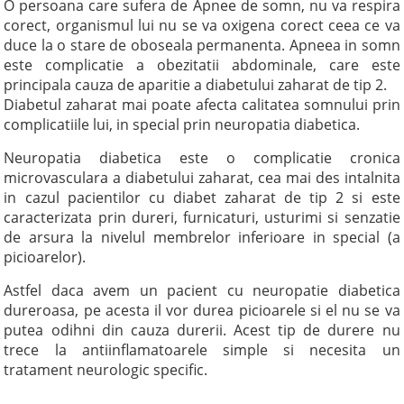
O persoana care sufera de Apnee de somn, nu va respira
corect, organismul lui nu se va oxigena corect ceea ce va
duce la o stare de oboseala permanenta. Apneea in somn
este complicatie a obezitatii abdominale, care este
principala cauza de aparitie a diabetului zaharat de tip 2.
Diabetul zaharat mai poate afecta calitatea somnului prin
complicatiile lui, in special prin neuropatia diabetica.
Neuropatia diabetica este o complicatie cronica
microvasculara a diabetului zaharat, cea mai des intalnita
in cazul pacientilor cu diabet zaharat de tip 2 si este
caracterizata prin dureri, furnicaturi, usturimi si senzatie
de arsura la nivelul membrelor inferioare in special (a
picioarelor).
Astfel daca avem un pacient cu neuropatie diabetica
dureroasa, pe acesta il vor durea picioarele si el nu se va
putea odihni din cauza durerii. Acest tip de durere nu
trece la antiinflamatoarele simple si necesita un
tratament neurologic specific.