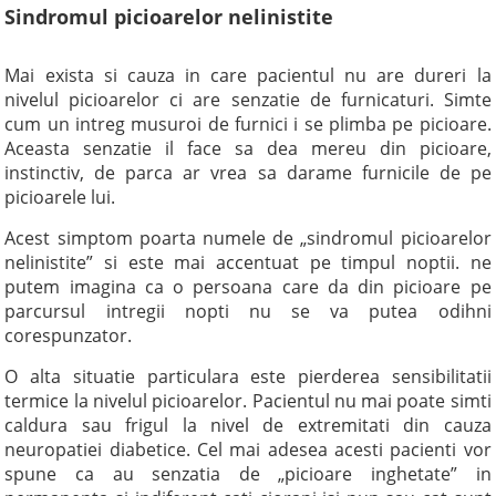
Sindromul picioarelor nelinistite
Mai exista si cauza in care pacientul nu are dureri la
nivelul picioarelor ci are senzatie de furnicaturi. Simte
cum un intreg musuroi de furnici i se plimba pe picioare.
Aceasta senzatie il face sa dea mereu din picioare,
instinctiv, de parca ar vrea sa darame furnicile de pe
picioarele lui.
Acest simptom poarta numele de „sindromul picioarelor
nelinistite” si este mai accentuat pe timpul noptii. ne
putem imagina ca o persoana care da din picioare pe
parcursul intregii nopti nu se va putea odihni
corespunzator.
O alta situatie particulara este pierderea sensibilitatii
termice la nivelul picioarelor. Pacientul nu mai poate simti
caldura sau frigul la nivel de extremitati din cauza
neuropatiei diabetice. Cel mai adesea acesti pacienti vor
spune ca au senzatia de „picioare inghetate” in