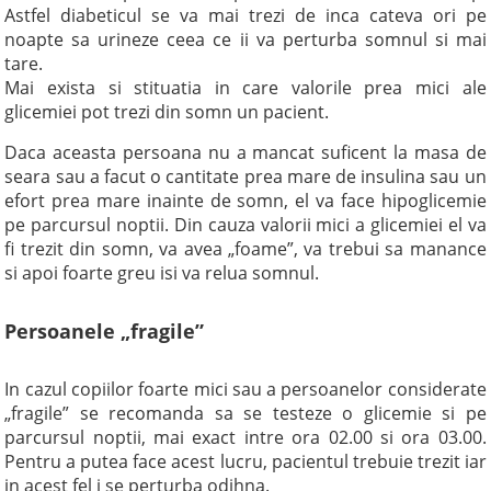
Astfel diabeticul se va mai trezi de inca cateva ori pe
noapte sa urineze ceea ce ii va perturba somnul si mai
tare.
Mai exista si stituatia in care valorile prea mici ale
glicemiei pot trezi din somn un pacient.
Daca aceasta persoana nu a mancat suficent la masa de
seara sau a facut o cantitate prea mare de insulina sau un
efort prea mare inainte de somn, el va face hipoglicemie
pe parcursul noptii. Din cauza valorii mici a glicemiei el va
fi trezit din somn, va avea „foame”, va trebui sa manance
si apoi foarte greu isi va relua somnul.
Persoanele „fragile”
In cazul copiilor foarte mici sau a persoanelor considerate
„fragile” se recomanda sa se testeze o glicemie si pe
parcursul noptii, mai exact intre ora 02.00 si ora 03.00.
Pentru a putea face acest lucru, pacientul trebuie trezit iar
in acest fel i se perturba odihna.