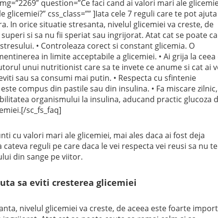
img=”2269″ question=”Ce faci cand ai valori mari ale glicemie
e glicemiei?” css_class=”” ]Iata cele 7 reguli care te pot ajuta
a. In orice situatie stresanta, nivelul glicemiei va creste, de
uperi si sa nu fii speriat sau ingrijorat. Atat cat se poate c
 stresului. • Controleaza corect si constant glicemia. O
tinerea in limite acceptabile a glicemiei. • Ai grija la ceea
torul unui nutritionist care sa te invete ce anume si cat ai v
eviti sau sa consumi mai putin. • Respecta cu sfintenie
a este compus din pastile sau din insulina. • Fa miscare zilnic,
sibilitatea organismului la insulina, aducand practic glucoza 
emiei.[/sc_fs_faq]
nti cu valori mari ale glicemiei, mai ales daca ai fost deja
 cateva reguli pe care daca le vei respecta vei reusi sa nu te
ului din sange pe viitor.
juta sa eviti cresterea glicemiei
santa, nivelul glicemiei va creste, de aceea este foarte impor