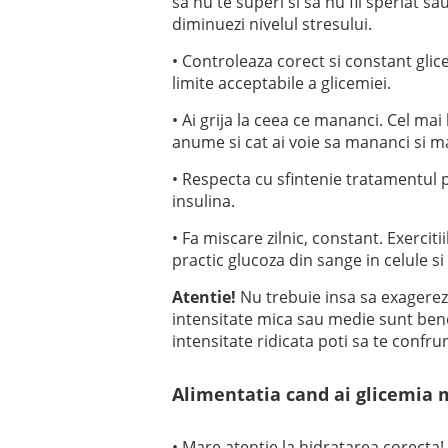
sa nu te superi si sa nu fii speriat sa
diminuezi nivelul stresului.
• Controleaza corect si constant gli
limite acceptabile a glicemiei.
• Ai grija la ceea ce mananci. Cel mai 
anume si cat ai voie sa mananci si ma
• Respecta cu sfintenie tratamentul pe
insulina.
• Fa miscare zilnic, constant. Exerciti
practic glucoza din sange in celule si
Atentie!
Nu trebuie insa sa exagerezi
intensitate mica sau medie sunt bene
intensitate ridicata poti sa te confru
Alimentatia cand ai glicemia 
• Mare atentie la hidratarea corecta! 