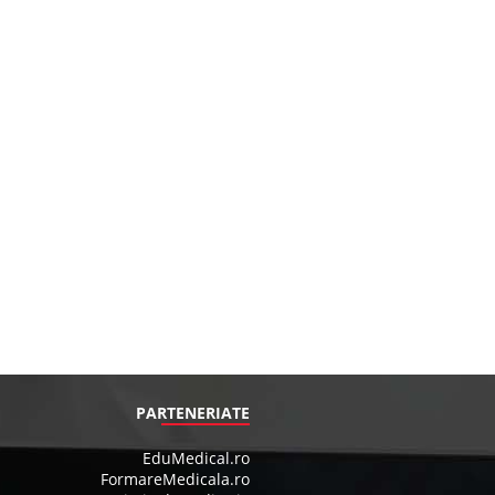
PARTENERIATE
EduMedical.ro
FormareMedicala.ro