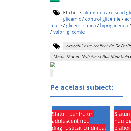
Etichete:
alimente care scad gl
glicemic
/
control glicemie
/
ech
mare
/
glicemie mica
/
hipoglicemia
/
valori glicemie
Articolul este realizat de Dr Pa
Medic Diabet, Nutritie si Boli Metabolic
Pe acelasi subiect:
Sfaturi pentru un
Sfatur
adolescent nou
nou di
diagnosticat cu diabet
diabet 