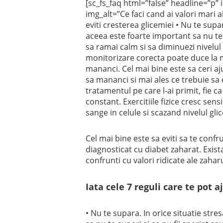
[sc_fs_faq html=”false” headline=”p” 
img_alt=”Ce faci cand ai valori mari al
eviti cresterea glicemiei • Nu te supar
aceea este foarte important sa nu te s
sa ramai calm si sa diminuezi nivelul
monitorizare corecta poate duce la men
mananci. Cel mai bine este sa ceri aju
sa mananci si mai ales ce trebuie sa 
tratamentul pe care l-ai primit, fie c
constant. Exercitiile fizice cresc sen
sange in celule si scazand nivelul glic
Cel mai bine este sa eviti sa te confru
diagnosticat cu diabet zaharat. Exista
confrunti cu valori ridicate ale zahar
Iata cele 7 reguli care te pot a
• Nu te supara. In orice situatie stre