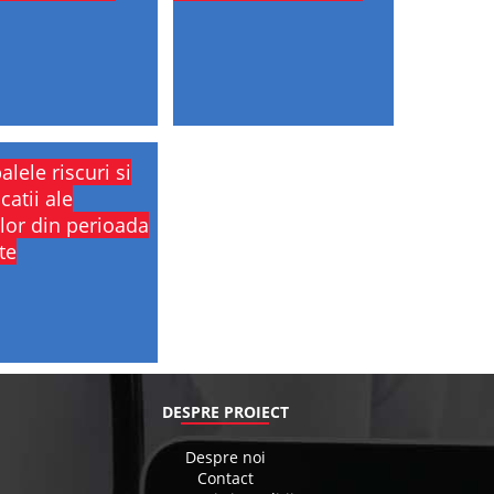
alele riscuri si
catii ale
lor din perioada
te
DESPRE PROIECT
Despre noi
Contact