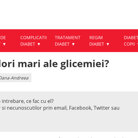
 DE
COMPLICATII
TRATAMENT
REGIM
DIABET
T
DIABET
DIABET
DIABET
COPII
lori mari ale glicemiei?
u Oana-Andreea
 intrebare, ce fac cu el?
r si necunoscutilor prin email, Facebook, Twitter sau