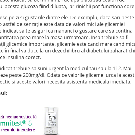
ul acesta glucoza fiind diluata, iar rinichii pot functiona core
se pe zi si gustarile dintre ele. De exemplu, daca sari peste
astfel de senzație este data de valori mici ale glicemiei
te indicat sa te asiguri ca mananci o gustare care sa contina
cantitatea prea mare la masa urmatoare. Insa trebuie sa fii
ilații glicemice importante, glicemie este cand mare cand mic
în final va duce la un dezechilibru al diabetului zaharat ch
ce insulina corect.
idicat trebuie sa suni urgent la medicul tau sau la 112. Mai
reze peste 200mg/dl. Odata ce valorile glicemei urca la acest
 infectie si aceste valori necesita asistenta medicala imediata.
nul: