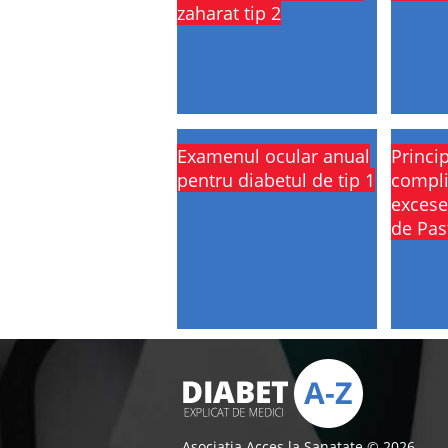
zaharat tip 2
Examenul ocular anual
Princip
pentru diabetul de tip 1
compli
excese
de Pas
Asociatia Acces la Sanatate © 2026