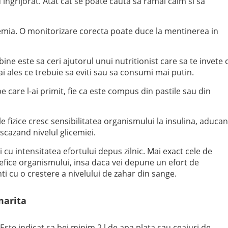
u ingrijorat. Atat cat se poate cauta sa ramai calm si sa
cemia. O monitorizare corecta poate duce la mentinerea in
bine este sa ceri ajutorul unui nutritionist care sa te invete 
i ales ce trebuie sa eviti sau sa consumi mai putin.
 care l-ai primit, fie ca este compus din pastile sau din
ile fizice cresc sensibilitatea organismului la insulina, aduca
 scazand nivelul glicemiei.
 cu intensitatea efortului depus zilnic. Mai exact cele de
fice organismului, insa daca vei depune un efort de
nti cu o crestere a nivelului de zahar din sange.
marita
Este indicat sa bei minim 2 l de apa plata sau ceaiuri de