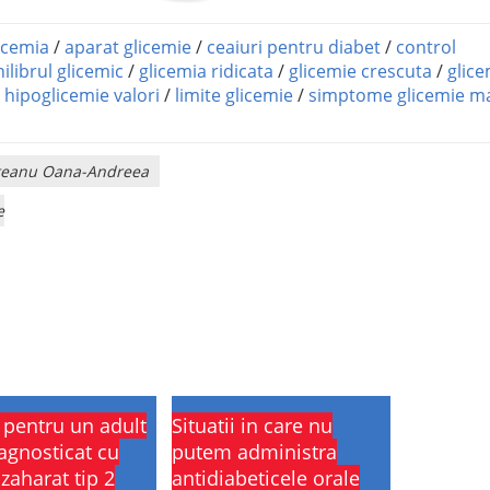
icemia
/
aparat glicemie
/
ceaiuri pentru diabet
/
control
ilibrul glicemic
/
glicemia ridicata
/
glicemie crescuta
/
glice
/
hipoglicemie valori
/
limite glicemie
/
simptome glicemie m
rliteanu Oana-Andreea
e
i pentru un adult
Situatii in care nu
agnosticat cu
putem administra
zaharat tip 2
antidiabeticele orale