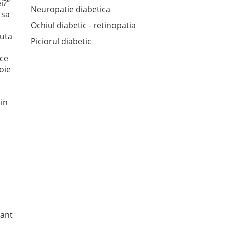
i?”
Neuropatie diabetica
 sa
Ochiul diabetic - retinopatia
auta
Piciorul diabetic
 ce
oie
din
tant