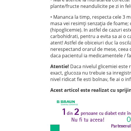
plante/fructe neandulicite pe zi in fel
• Mananca la timp, respecta cele 3 me
masa vei resimți senzația de foame; o 
(hipoglicemie). In astfel de cazuri es
carbohidrati, pentru a evita sa ai o 
atent! Astfel de obiceiuri duc la osc
nerespectand orarul de mese, ceea ce 
daca pacientul ia medicamentele / fa
Atentie!
Daca nivelul glicemiei este r
exact, glucoza nu trebuie sa inregist
nivel ridicat fie esti bolnav, fie ai o
Acest articol este realizat cu spriji