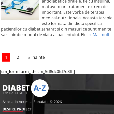
antidiabetice oralele, fie cu insulina,
mai avem un tratament extrem de
important. Este vorba de terapia
medical-nutritionala. Aceasta terapie
este formata din dieta specifica
pacientilor cu diabet zaharat si din masuri ce sunt menite
sa schimbe modul de viata al pacientului. Ele
» Mai mult
1
2
Inainte
[cm_form form_id='cm_5d8dc0fd7e3ff']
Asociatia Acces la Sanatate © 2026
DESPRE PROIECT