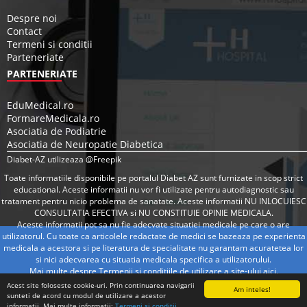
Despre noi
Contact
Termeni si conditii
Parteneriate
PARTENERIATE
EduMedical.ro
FormareMedicala.ro
Asociatia de Podiatrie
Asociatia de Neuropatie Diabetica
Diabet-AZ utilizeaza @Freepik
Toate informatiile disponibile pe portalul Diabet AZ sunt furnizate in scop strict
educational. Aceste informatii nu vor fi utilizate pentru autodiagnostic sau
tratament pentru nicio problema de sanatate. Aceste informatii NU INLOCUIESC
CONSULTATIA EFECTIVA si NU CONSTITUIE OPINIE MEDICALA.
Aceste informatii pot sa nu fie adecvate situatiei medicale pe care o are
utilizatorul. Cu toate ca articolele redactate de medici se bazeaza pe experienta
medicala a acestora si pe literatura de specialitate nu garantam acuratetea lor
si nici adecvarea cu situatia medicala specifica a utilizatorului.
Mai multe despre Termenii si conditiile de utilizare a site-ului
aici
.
Acest site foloseste cookie-uri. Prin continuarea navigarii
Am inteles!
sunteti de acord cu modul de utilizare a acestor
informatii. Mai multe informatii:
Termeni si conditii