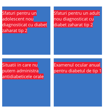
Sfaturi pentru un
Sfaturi pentru un adult
adolescent nou
nou diagnosticat cu
diagnosticat cu diabet
diabet zaharat tip 2
zaharat tip 2
Situatii in care nu
Examenul ocular anual
putem administra
pentru diabetul de tip 1
antidiabeticele orale