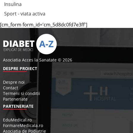
Insulina
Sport - viata activa
[cm_form form_id='cm_5d8dc0fd7e3ff']
Asociatia Acces la Sanatate © 2026
DESPRE PROIECT
Despre noi
Contact
Termeni si conditii
Parteneriate
PARTENERIATE
EduMedical.ro
FormareMedicala.ro
Asociatia de Podiatrie