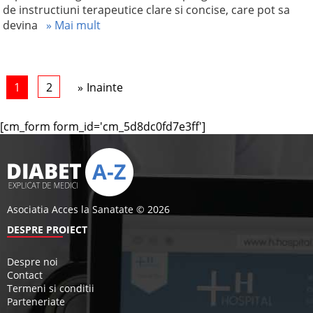
de instructiuni terapeutice clare si concise, care pot sa
devina
» Mai mult
1
2
Inainte
[cm_form form_id='cm_5d8dc0fd7e3ff']
Asociatia Acces la Sanatate © 2026
DESPRE PROIECT
Despre noi
Contact
Termeni si conditii
Parteneriate