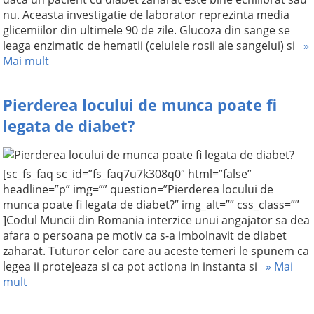
nu. Aceasta investigatie de laborator reprezinta media
glicemiilor din ultimele 90 de zile. Glucoza din sange se
leaga enzimatic de hematii (celulele rosii ale sangelui) si
»
Mai mult
Pierderea locului de munca poate fi
legata de diabet?
[sc_fs_faq sc_id=”fs_faq7u7k308q0″ html=”false”
headline=”p” img=”” question=”Pierderea locului de
munca poate fi legata de diabet?” img_alt=”” css_class=””
]Codul Muncii din Romania interzice unui angajator sa dea
afara o persoana pe motiv ca s-a imbolnavit de diabet
zaharat. Tuturor celor care au aceste temeri le spunem ca
legea ii protejeaza si ca pot actiona in instanta si
» Mai
mult