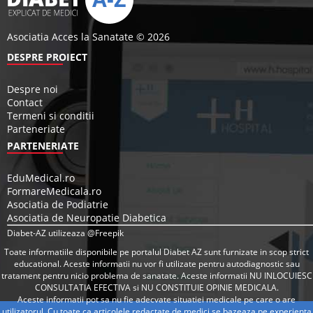
Asociatia Acces la Sanatate © 2026
DESPRE PROIECT
Despre noi
Contact
Termeni si conditii
Parteneriate
PARTENERIATE
EduMedical.ro
FormareMedicala.ro
Asociatia de Podiatrie
Asociatia de Neuropatie Diabetica
Diabet-AZ utilizeaza @Freepik
Toate informatiile disponibile pe portalul Diabet AZ sunt furnizate in scop strict
educational. Aceste informatii nu vor fi utilizate pentru autodiagnostic sau
tratament pentru nicio problema de sanatate. Aceste informatii NU INLOCUIESC
CONSULTATIA EFECTIVA si NU CONSTITUIE OPINIE MEDICALA.
Aceste informatii pot sa nu fie adecvate situatiei medicale pe care o are
utilizatorul. Cu toate ca articolele redactate de medici se bazeaza pe experienta