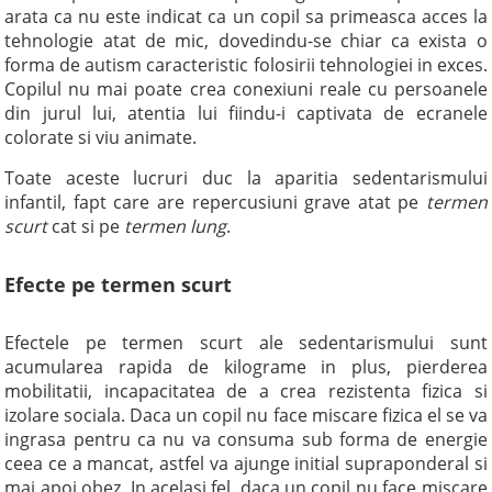
arata ca nu este indicat ca un copil sa primeasca acces la
tehnologie atat de mic, dovedindu-se chiar ca exista o
forma de autism caracteristic folosirii tehnologiei in exces.
Copilul nu mai poate crea conexiuni reale cu persoanele
din jurul lui, atentia lui fiindu-i captivata de ecranele
colorate si viu animate.
Toate aceste lucruri duc la aparitia sedentarismului
infantil, fapt care are repercusiuni grave atat pe
termen
scurt
cat si pe
termen lung
.
Efecte pe termen scurt
Efectele pe termen scurt ale sedentarismului sunt
acumularea rapida de kilograme in plus, pierderea
mobilitatii, incapacitatea de a crea rezistenta fizica si
izolare sociala. Daca un copil nu face miscare fizica el se va
ingrasa pentru ca nu va consuma sub forma de energie
ceea ce a mancat, astfel va ajunge initial supraponderal si
mai apoi obez. In acelasi fel, daca un copil nu face miscare