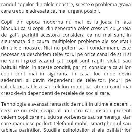
randul copiilor din zilele noastre, si este o problema grava
care trebuie adresata cat mai urgent posibil.
Copiii din epoca moderna nu mai ies la joaca in fata
blocului ca si copiii din generatia celor crescuti cu „cheia
de gat”, parintii acestora considera ca nu mai sunt in
siguranata din cauza multiplelor probleme ale societatii
din zilele noastre. Nici nu putem sa ii condamnam, este
necesar sa deschidem televizorul pe orice canal de stiri si
ne vom ingrozi vazand cati copii sunt rapiti, violati sau
haituiti zilnic. In aceste conditii, parinti considera ca ai lor
copii sunt mai in siguranta in casa, loc unde devin
sedentari si devin dependenti de televizor, jocuri pe
calculator, tableta sau telefon mobil, iar atunci cand mai
cresc devin dependenti de retelele de socializare.
Tehnologia a avansat fantastic de mult in ultimele decenii,
ceea ce nu este neaparat un lucru rau, insa in prezent
vedem copii care nu stiu sa vorbeasca sau sa mearga, dar
care manuiesc perfect telefonul mobil, smartphon-ul sau
tableta parintilor. Studiile psihologilor si ale psihiatrilor