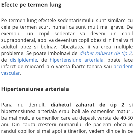
Efecte pe termen lung
Pe termen lung efectele sedentarismului sunt similare cu
cele pe termen scurt numai ca sunt mult mai grave. De
exemplu, un copil sedentar va deveni un copil
supraponderal, apoi va deveni un copil obez si in final va fi
adultul obez si bolnav. Obezitatea ii va crea multiple
probleme. Se poate imbolnavi de
diabet zaharat de tip 2
,
de
dislipidemie
, de
hipertensiune arteriala
, poate face
infarct de miocard la o varsta foarte tanara sau
accident
vascular
.
Hipertensiunea arteriala
Pana nu demult,
diabetul zaharat de tip 2
si
hipertensiunea arteriala erau boli ale oamenilor maturi,
ba mai mult, a oamenilor care au depasit varsta de 40-50
ani. Din cauza cresterii numarului de pacienti obezi in
randul copiilor si mai apoi a tinerilor, vedem din ce in ce