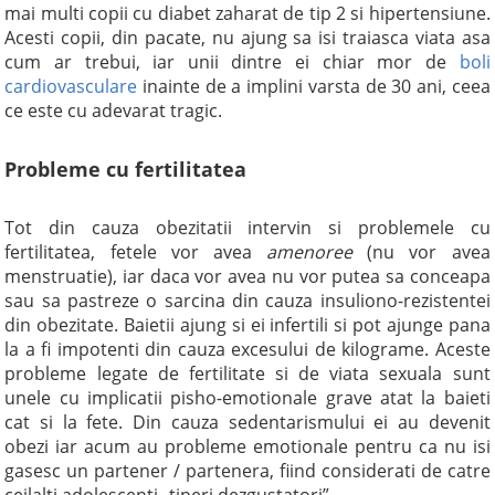
mai multi copii cu diabet zaharat de tip 2 si hipertensiune.
Acesti copii, din pacate, nu ajung sa isi traiasca viata asa
cum ar trebui, iar unii dintre ei chiar mor de
boli
cardiovasculare
inainte de a implini varsta de 30 ani, ceea
ce este cu adevarat tragic.
Probleme cu fertilitatea
Tot din cauza obezitatii intervin si problemele cu
fertilitatea, fetele vor avea
amenoree
(nu vor avea
menstruatie), iar daca vor avea nu vor putea sa conceapa
sau sa pastreze o sarcina din cauza insuliono-rezistentei
din obezitate. Baietii ajung si ei infertili si pot ajunge pana
la a fi impotenti din cauza excesului de kilograme. Aceste
probleme legate de fertilitate si de viata sexuala sunt
unele cu implicatii pisho-emotionale grave atat la baieti
cat si la fete. Din cauza sedentarismului ei au devenit
obezi iar acum au probleme emotionale pentru ca nu isi
gasesc un partener / partenera, fiind considerati de catre
ceilalti adolescenti „tineri dezgustatori”.