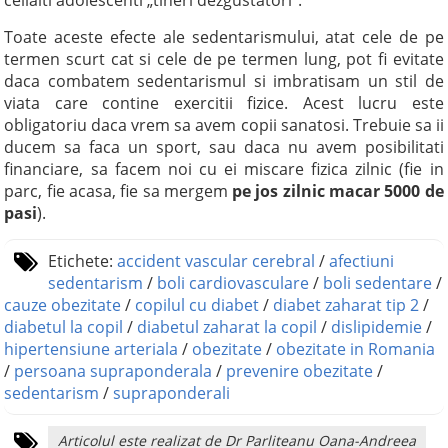
Toate aceste efecte ale sedentarismului, atat cele de pe
termen scurt cat si cele de pe termen lung, pot fi evitate
daca combatem sedentarismul si imbratisam un stil de
viata care contine exercitii fizice. Acest lucru este
obligatoriu daca vrem sa avem copii sanatosi. Trebuie sa ii
ducem sa faca un sport, sau daca nu avem posibilitati
financiare, sa facem noi cu ei miscare fizica zilnic (fie in
parc, fie acasa, fie sa mergem
pe jos zilnic macar 5000 de
pasi
).
Etichete:
accident vascular cerebral
/
afectiuni
sedentarism
/
boli cardiovasculare
/
boli sedentare
/
cauze obezitate
/
copilul cu diabet
/
diabet zaharat tip 2
/
diabetul la copil
/
diabetul zaharat la copil
/
dislipidemie
/
hipertensiune arteriala
/
obezitate
/
obezitate in Romania
/
persoana supraponderala
/
prevenire obezitate
/
sedentarism
/
supraponderali
Articolul este realizat de Dr Parliteanu Oana-Andreea