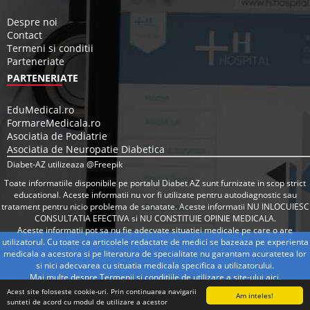
Despre noi
Contact
Termeni si conditii
Parteneriate
PARTENERIATE
EduMedical.ro
FormareMedicala.ro
Asociatia de Podiatrie
Asociatia de Neuropatie Diabetica
Diabet-AZ utilizeaza @Freepik
Toate informatiile disponibile pe portalul Diabet AZ sunt furnizate in scop strict
educational. Aceste informatii nu vor fi utilizate pentru autodiagnostic sau
tratament pentru nicio problema de sanatate. Aceste informatii NU INLOCUIESC
CONSULTATIA EFECTIVA si NU CONSTITUIE OPINIE MEDICALA.
Aceste informatii pot sa nu fie adecvate situatiei medicale pe care o are
utilizatorul. Cu toate ca articolele redactate de medici se bazeaza pe experienta
medicala a acestora si pe literatura de specialitate nu garantam acuratetea lor
si nici adecvarea cu situatia medicala specifica a utilizatorului.
Mai multe despre Termenii si conditiile de utilizare a site-ului
aici
.
Acest site foloseste cookie-uri. Prin continuarea navigarii
Am inteles!
sunteti de acord cu modul de utilizare a acestor