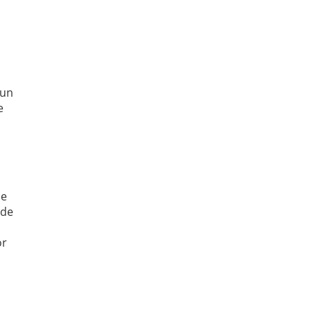
mun
e
me
 de
or