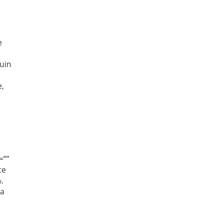
e
guin
e,
=””
te
.
ta