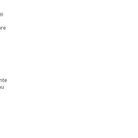
ei
are
ente
au