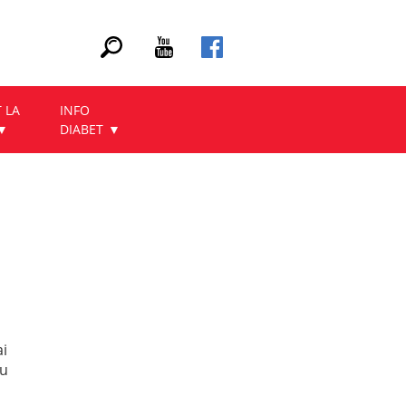
 LA
INFO
DIABET
ai
au