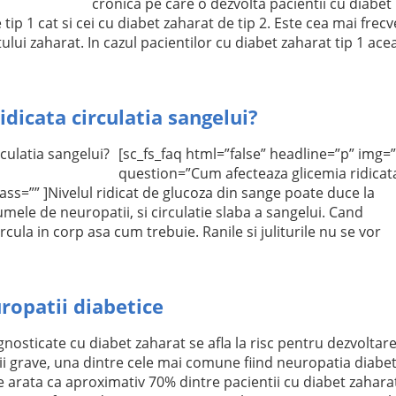
cronica pe care o dezvolta pacientii cu diabet
 tip 1 cat si cei cu diabet zaharat de tip 2. Este cea mai frec
ului zaharat. In cazul pacientilor cu diabet zaharat tip 1 ace
dicata circulatia sangelui?
[sc_fs_faq html=”false” headline=”p” img=”
question=”Cum afecteaza glicemia ridicat
lass=”” ]Nivelul ridicat de glucoza din sange poate duce la
umele de neuropatii, si circulatie slaba a sangelui. Cand
rcula in corp asa cum trebuie. Ranile si juliturile nu se vor
uropatii diabetice
nosticate cu diabet zaharat se afla la risc pentru dezvoltar
i grave, una dintre cele mai comune fiind neuropatia diabet
ce arata ca aproximativ 70% dintre pacientii cu diabet zahara