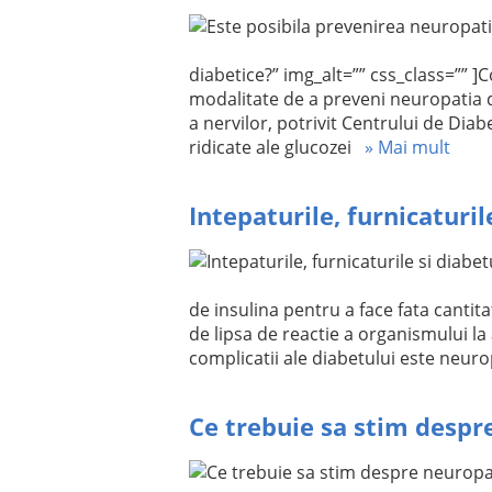
diabetice?” img_alt=”” css_class=”” ]C
modalitate de a preveni neuropatia di
a nervilor, potrivit Centrului de Diabe
ridicate ale glucozei
» Mai mult
Intepaturile, furnicaturil
de insulina pentru a face fata cantita
de lipsa de reactie a organismului la
complicatii ale diabetului este neuro
Ce trebuie sa stim despr