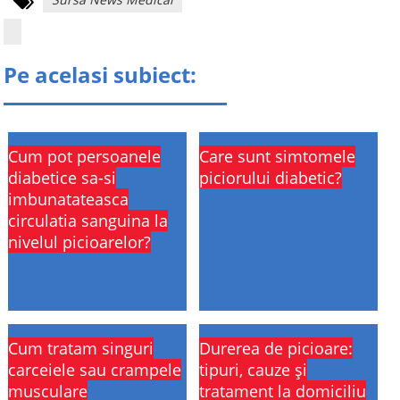
Pe acelasi subiect:
Cum pot persoanele
Care sunt simtomele
diabetice sa-si
piciorului diabetic?
imbunatateasca
circulatia sanguina la
nivelul picioarelor?
Cum tratam singuri
Durerea de picioare:
carceiele sau crampele
tipuri, cauze și
musculare
tratament la domiciliu