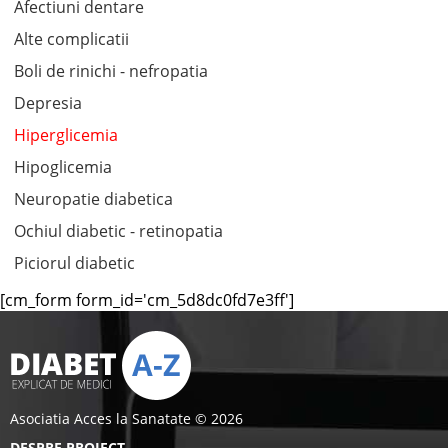
Afectiuni dentare
Alte complicatii
Boli de rinichi - nefropatia
Depresia
Hiperglicemia
Hipoglicemia
Neuropatie diabetica
Ochiul diabetic - retinopatia
Piciorul diabetic
[cm_form form_id='cm_5d8dc0fd7e3ff']
Asociatia Acces la Sanatate © 2026
DESPRE PROIECT