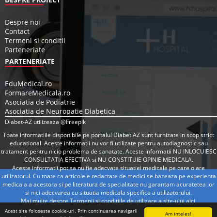
Despre noi
Contact
Termeni si conditii
Parteneriate
PARTENERIATE
EduMedical.ro
FormareMedicala.ro
Asociatia de Podiatrie
Asociatia de Neuropatie Diabetica
Diabet-AZ utilizeaza @Freepik
Toate informatiile disponibile pe portalul Diabet AZ sunt furnizate in scop strict
educational. Aceste informatii nu vor fi utilizate pentru autodiagnostic sau
tratament pentru nicio problema de sanatate. Aceste informatii NU INLOCUIESC
CONSULTATIA EFECTIVA si NU CONSTITUIE OPINIE MEDICALA.
Aceste informatii pot sa nu fie adecvate situatiei medicale pe care o are
utilizatorul. Cu toate ca articolele redactate de medici se bazeaza pe experienta
medicala a acestora si pe literatura de specialitate nu garantam acuratetea lor
si nici adecvarea cu situatia medicala specifica a utilizatorului.
Mai multe despre Termenii si conditiile de utilizare a site-ului
aici
.
Acest site foloseste cookie-uri. Prin continuarea navigarii
Am inteles!