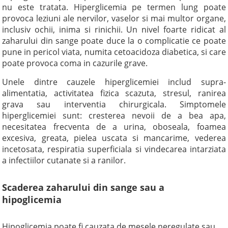
nu este tratata. Hiperglicemia pe termen lung poate
provoca leziuni ale nervilor, vaselor si mai multor organe,
inclusiv ochii, inima si rinichii. Un nivel foarte ridicat al
zaharului din sange poate duce la o complicatie ce poate
pune in pericol viata, numita cetoacidoza diabetica, si care
poate provoca coma in cazurile grave.
Unele dintre cauzele hiperglicemiei includ supra-
alimentatia, activitatea fizica scazuta, stresul, ranirea
grava sau interventia chirurgicala. Simptomele
hiperglicemiei sunt: cresterea nevoii de a bea apa,
necesitatea frecventa de a urina, oboseala, foamea
excesiva, greata, pielea uscata si mancarime, vederea
incetosata, respiratia superficiala si vindecarea intarziata
a infectiilor cutanate si a ranilor.
Scaderea zaharului din sange sau a
hipoglicemia
Hipoglicemia poate fi cauzata de mesele neregulate sau