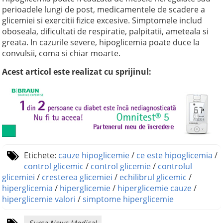
perioadele lungi de post, medicamentele de scadere a
glicemiei si exercitii fizice excesive. Simptomele includ
oboseala, dificultati de respiratie, palpitatii, ameteala si
greata. In cazurile severe, hipoglicemia poate duce la
convulsii, coma si chiar moarte.
Acest articol este realizat cu sprijinul:
Etichete:
cauze hipoglicemie
/
ce este hipoglicemia
/
control glicemic
/
control glicemie
/
controlul
glicemiei
/
cresterea glicemiei
/
echilibrul glicemic
/
hiperglicemia
/
hiperglicemie
/
hiperglicemie cauze
/
hiperglicemie valori
/
simptome hiperglicemie
Sursa News Medical