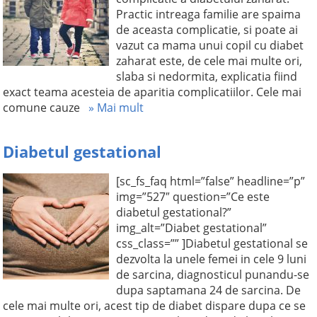
Practic intreaga familie are spaima
de aceasta complicatie, si poate ai
vazut ca mama unui copil cu diabet
zaharat este, de cele mai multe ori,
slaba si nedormita, explicatia fiind
exact teama acesteia de aparitia complicatiilor. Cele mai
comune cauze
» Mai mult
Diabetul gestational
[sc_fs_faq html=”false” headline=”p”
img=”527″ question=”Ce este
diabetul gestational?”
img_alt=”Diabet gestational”
css_class=”” ]Diabetul gestational se
dezvolta la unele femei in cele 9 luni
de sarcina, diagnosticul punandu-se
dupa saptamana 24 de sarcina. De
cele mai multe ori, acest tip de diabet dispare dupa ce se