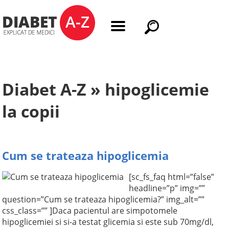
Diabet A-Z » hipoglicemie
la copii
Cum se trateaza hipoglicemia
[sc_fs_faq html=”false”
headline=”p” img=””
question=”Cum se trateaza hipoglicemia?” img_alt=””
css_class=”” ]Daca pacientul are simpotomele
hipoglicemiei si si-a testat glicemia si este sub 70mg/dl,