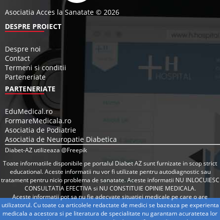
Asociatia Acces la Sanatate © 2026
DESPRE PROIECT
Despre noi
Contact
Termeni si conditii
Parteneriate
PARTENERIATE
EduMedical.ro
FormareMedicala.ro
Asociatia de Podiatrie
Asociatia de Neuropatie Diabetica
Diabet-AZ utilizeaza @Freepik
Toate informatiile disponibile pe portalul Diabet AZ sunt furnizate in scop strict
educational. Aceste informatii nu vor fi utilizate pentru autodiagnostic sau
tratament pentru nicio problema de sanatate. Aceste informatii NU INLOCUIESC
CONSULTATIA EFECTIVA si NU CONSTITUIE OPINIE MEDICALA.
Aceste informatii pot sa nu fie adecvate situatiei medicale pe care o are
utilizatorul. Cu toate ca articolele redactate de medici se bazeaza pe experienta
medicala a acestora si pe literatura de specialitate nu garantam acuratetea lor