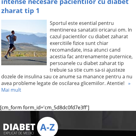
intense necesare pacientilor cu diabet
zharat tip 1
Sportul este esential pentru
mentinerea sanatatii oricarui om. In
cazul pacientilor cu diabet zaharat
exercitiile fizice sunt chiar
recomandate, insa atunci cand
acestia fac antrenamente puternice,
persoanele cu diabet zaharat tip
trebuie sa stie cum sa-si ajusteze
dozele de insulina sau ce anume sa manance pentru a nu
avea probleme legate de oscilarea glicemiilor. Atentie!
»
Mai mult
[cm_form form_id='cm_5d8dc0fd7e3ff']