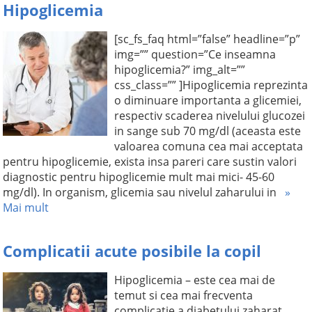
Hipoglicemia
[sc_fs_faq html=”false” headline=”p”
img=”” question=”Ce inseamna
hipoglicemia?” img_alt=””
css_class=”” ]Hipoglicemia reprezinta
o diminuare importanta a glicemiei,
respectiv scaderea nivelului glucozei
in sange sub 70 mg/dl (aceasta este
valoarea comuna cea mai acceptata
pentru hipoglicemie, exista insa pareri care sustin valori
diagnostic pentru hipoglicemie mult mai mici- 45-60
mg/dl). In organism, glicemia sau nivelul zaharului in
»
Mai mult
Complicatii acute posibile la copil
Hipoglicemia – este cea mai de
temut si cea mai frecventa
complicatie a diabetului zaharat.