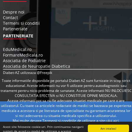
Despre noi
Contact
Termeni si conditii
Parteneriate
PARTENERIATE
EduMedical.ro
FormareMedicala.ro
Asociatia de Podiatrie
Asociatia de Neuropatie Diabetica
Diabet-AZ utilizeaza @Freepik
Toate informatiile disponibile pe portalul Diabet AZ sunt furnizate in scop strict
educational. Aceste informatii nu vor fi utilizate pentru autodiagnostic sau
tratament pentru nicio problema de sanatate. Aceste informatii NU INLOCUIESC
CONSULTATIA EFECTIVA si NU CONSTITUIE OPINIE MEDICALA.
Aceste informatii pot sa nu fie adecvate situatiei medicale pe care o are
utilizatorul. Cu toate ca articolele redactate de medici se bazeaza pe experienta
medicala a acestora si pe literatura de specialitate nu garantam acuratetea lor
si nici adecvarea cu situatia medicala specifica a utilizatorului.
Mai multe despre Termenii si conditiile de utilizare a site-ului
aici
.
Acest site foloseste cookie-uri. Prin continuarea navigarii
Am inteles!
sunteti de acord cu modul de utilizare a acestor