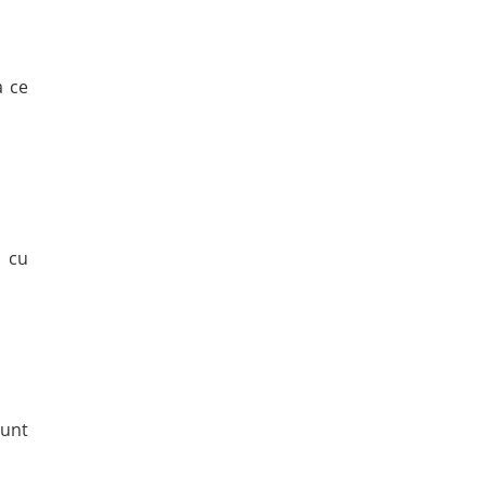
a ce
e cu
sunt