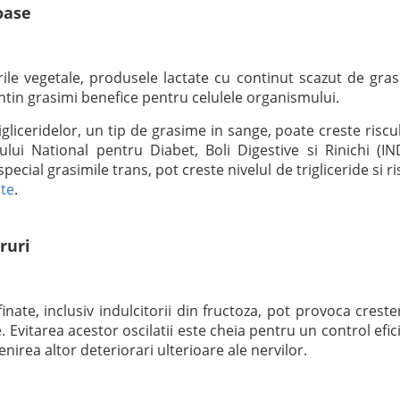
oase
rile vegetale, produsele lactate cu continut scazut de gras
ntin grasimi benefice pentru celulele organismului.
rigliceridelor, un tip de grasime in sange, poate creste riscu
utului National pentru Diabet, Boli Digestive si Rinichi (IN
ecial grasimile trans, pot creste nivelul de trigliceride si ri
ate
.
ruri
inate, inclusiv indulcitorii din fructoza, pot provoca crester
. Evitarea acestor oscilatii este cheia pentru un control efic
nirea altor deteriorari ulterioare ale nervilor.