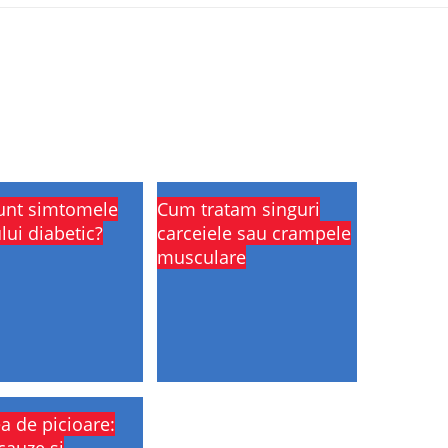
unt simtomele
Cum tratam singuri
lui diabetic?
carceiele sau crampele
musculare
a de picioare: