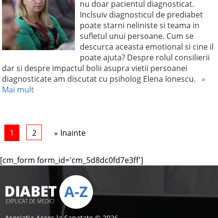
nu doar pacientul diagnosticat.
Inclsuiv diagnosticul de prediabet
poate starni neliniste si teama in
sufletul unui persoane. Cum se
descurca aceasta emotional si cine il
poate ajuta? Despre rolul consilierii
dar si despre impactul bolii asupra vietii persoanei
diagnosticate am discutat cu psiholog Elena Ionescu.
»
Mai mult
1
2
Inainte
[cm_form form_id='cm_5d8dc0fd7e3ff']
Asociatia Acces la Sanatate © 2026