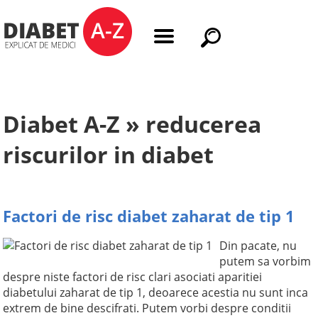
Diabet A-Z » reducerea
riscurilor in diabet
Factori de risc diabet zaharat de tip 1
Din pacate, nu
putem sa vorbim
despre niste factori de risc clari asociati aparitiei
diabetului zaharat de tip 1, deoarece acestia nu sunt inca
extrem de bine descifrati. Putem vorbi despre conditii