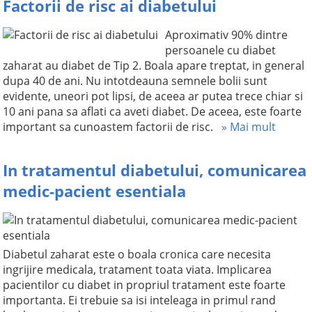
Factorii de risc ai diabetului
Aproximativ 90% dintre
persoanele cu diabet
zaharat au diabet de Tip 2. Boala apare treptat, in general
dupa 40 de ani. Nu intotdeauna semnele bolii sunt
evidente, uneori pot lipsi, de aceea ar putea trece chiar si
10 ani pana sa aflati ca aveti diabet. De aceea, este foarte
important sa cunoastem factorii de risc.
» Mai mult
In tratamentul diabetului, comunicarea
medic-pacient esentiala
Diabetul zaharat este o boala cronica care necesita
ingrijire medicala, tratament toata viata. Implicarea
pacientilor cu diabet in propriul tratament este foarte
importanta. Ei trebuie sa isi inteleaga in primul rand