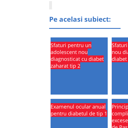
Pe acelasi subiect:
Sfaturi pentru un
Sfatur
adolescent nou
nou di
diagnosticat cu diabet
diabet 
zaharat tip 2
Examenul ocular anual
Princip
pentru diabetul de tip 1
compli
excese
de Pas