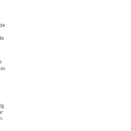
 de
i
de
e
mas
0g
ar
un