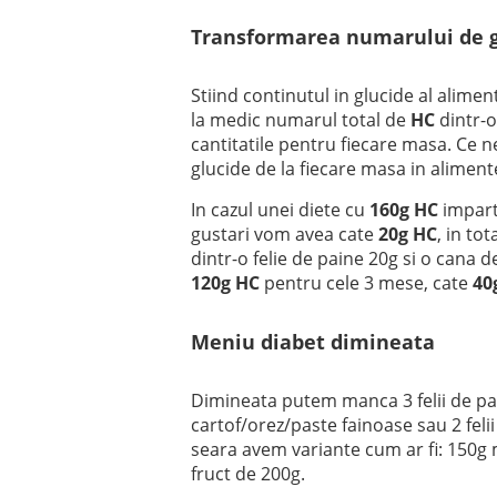
Transformarea numarului de g
Stiind continutul in glucide al alime
la medic numarul total de
HC
dintr-o
cantitatile pentru fiecare masa. Ce
glucide de la fiecare masa in aliment
In cazul unei diete cu
160g HC
imparti
gustari vom avea cate
20g HC
, in to
dintr-o felie de paine 20g si o cana 
120g HC
pentru cele 3 mese, cate
40
Meniu diabet dimineata
Dimineata putem manca 3 felii de pa
cartof/orez/paste fainoase sau 2 feli
seara avem variante cum ar fi: 150g m
fruct de 200g.