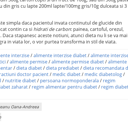
u din gris cu lapte 200ml lapte/100mg gris/10g dulceata si 3 f
e simpla daca pacientul invata continutul de glucide din
 cat contin ca si
hidrati de carbon
: painea, cartoful, orezul,
e . Daca stapanesc aceste notiuni, atunci dieta nu li se va mai
a in viata lor, o vor purtea transforma in stil de viata.
ente interzise
/
alimente interzise diabet
/
alimente interzise
ici
/
alimente permise
/
alimente permise diabet
/
alimente
mentar
/
dieta diabet
/
dieta prediabet
/
dieta recomandata 
ractiuni doctor pacient
/
medic diabet
/
medic diabetolog
/
l
/
nutritie diabet
/
persoana normoponderala
/
regim
iabet zaharat
/
regim alimentar pentru diabet
/
regim diabe
rliteanu Oana-Andreea
e