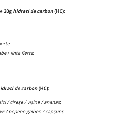
ne
20g
hidrati de carbon
(HC)
:
ierte
;
abe
/
linte fierte
;
idrati de carbon
(HC)
:
ici / cireşe / vişine / ananas
;
iwi / pepene galben / căpşuni
;