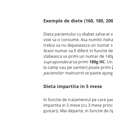
Exemple de diete (160, 180, 200
Dieta pacientului cu diabet zaharat v
voie sa o consume. Asa numitii
hidra
trebui sa nu depaseasca un numar sta
Acest numar va fi diferit in functie d
slabeasca va primi un numar de 14
supraponderal
va primi
180g HC
. Un
la camp sau pe santier) poate primi
pacientilor malnutriti
se paote ajung
Dieta impartita in 5 mese
In functie de tratamentul pe care pacien
impartita in 5 mese (cu 3 mese princip
gustari). Mai departe, in functie de t