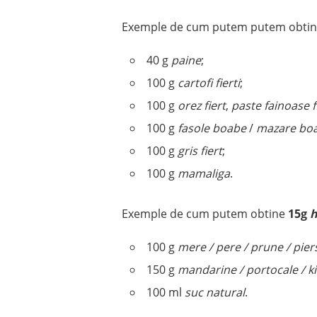
Exemple de cum putem putem obti
40 g
paine
;
100 g
cartofi fierti
;
100 g
orez fiert
,
paste fainoase f
100 g
fasole boabe
/
mazare bo
100 g
gris fiert
;
100 g
mamaliga
.
Exemple de cum putem obtine
15g
h
100 g
mere / pere / prune / piers
150 g
mandarine / portocale / k
100 ml
suc natural
.