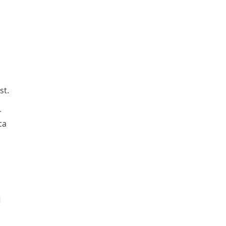
st.
r
ca
i