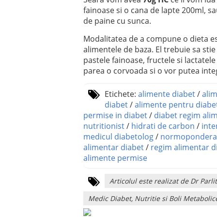
fainoase si o cana de lapte 200ml, sa
de paine cu sunca.
Modalitatea de a compune o dieta est
alimentele de baza. El trebuie sa stie
pastele fainoase, fructele si lactatel
parea o corvoada si o vor putea integr
Etichete:
alimente diabet
/
alim
diabet
/
alimente pentru diabet
permise in diabet
/
diabet regim ali
nutritionist
/
hidrati de carbon
/
inte
medicul diabetolog
/
normopondera
alimentar diabet
/
regim alimentar d
alimente permise
Articolul este realizat de Dr Pa
Medic Diabet, Nutritie si Boli Metabolic