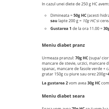
In cazul unei diete de 250 g HC avem
Dimineata =
50g HC
(acesti hidra
sau
lapte 200 g =
10g HC
si cere
Gustarea 1
de la ora 11.00 =
30
Meniu diabet pranz
Urmeaza pranzul:
70g HC
(supa/ cior
mancare de stevie, urzici, mancare d
spanac, mancare de fasole verde + ca
gratar 150g cu piure sau orez 200g=
La gustarea 2
vom avea
30g HC
comp
Meniu diabet seara
Seara vom avea
70g HC
ce ii vom lua