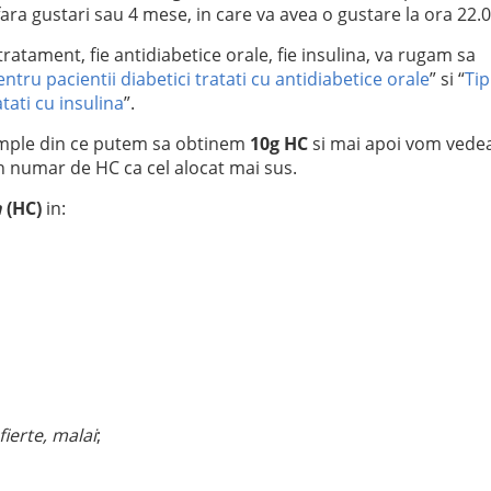
fara gustari sau 4 mese, in care va avea o gustare la ora 22.0
ratament, fie antidiabetice orale, fie insulina, va rugam sa
entru pacientii diabetici tratati cu antidiabetice orale
” si “
Tip
tati cu insulina
”.
emple din ce putem sa obtinem
10g HC
si mai apoi vom vede
 numar de HC ca cel alocat mai sus.
n
(HC)
in:
fierte, malai
;