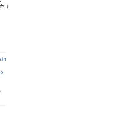
elii
 in
de
t