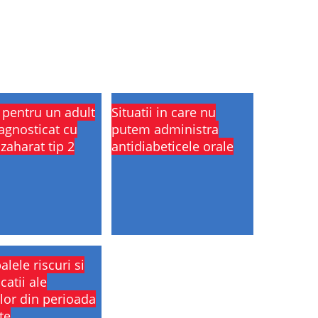
i pentru un adult
Situatii in care nu
agnosticat cu
putem administra
zaharat tip 2
antidiabeticele orale
alele riscuri si
catii ale
lor din perioada
te