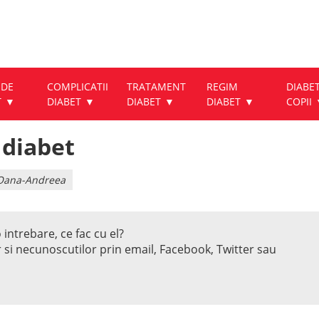
 DE
COMPLICATII
TRATAMENT
REGIM
DIABET
T
DIABET
DIABET
DIABET
COPII
 diabet
u Oana-Andreea
 intrebare, ce fac cu el?
r si necunoscutilor prin email, Facebook, Twitter sau