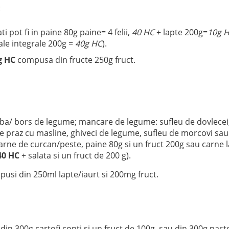
:
ti pot fi in paine 80g paine= 4 felii,
40 HC
+ lapte 200g=
10g 
ale integrale 200g =
40g HC
).
g HC
compusa din fructe 250g fruct.
ba/ bors de legume; mancare de legume: sufleu de dovlecei
e praz cu masline, ghiveci de legume, sufleu de morcovi sau
rne de curcan/peste, paine 80g si un fruct 200g sau carne l
40 HC
+ salata si un fruct de 200 g).
usi din 250ml lapte/iaurt si 200mg fruct.
 din 300g cartofi copti si un fruct de 100g, sau din 300g past