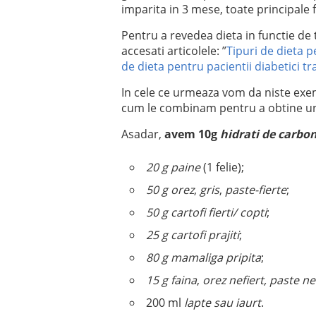
imparita in 3 mese, toate principale 
Pentru a revedea dieta in functie de t
accesati articolele: ”
Tipuri de dieta p
de dieta pentru pacientii diabetici tra
In cele ce urmeaza vom da niste ex
cum le combinam pentru a obtine un
Asadar,
avem 10g
hidrati de carbo
20 g paine
(1 felie);
50 g orez
,
gris
,
paste-fierte
;
50 g cartofi fierti/ copti
;
25 g cartofi prajiti
;
80 g mamaliga pripita
;
15 g faina
,
orez nefiert, paste ne
200 ml
lapte sau iaurt
.