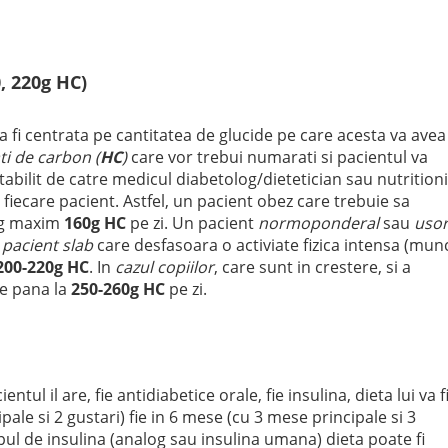
, 220g HC)
a fi centrata pe cantitatea de glucide pe care acesta va avea
ti de carbon (
HC
)
care vor trebui numarati si pacientul va
bilit de catre medicul diabetolog/dietetician sau nutritioni
e fiecare pacient. Astfel, un pacient obez care trebuie sa
0g maxim
160g HC
pe zi. Un pacient
normoponderal
sau
uso
pacient slab
care desfasoara o activiate fizica intensa (mun
200-220g HC
. In
cazul copiilor
, care sunt in crestere, si a
e pana la
250-260g HC
pe zi.
tul il are, fie antidiabetice orale, fie insulina, dieta lui va f
ale si 2 gustari) fie in 6 mese (cu 3 mese principale si 3
ipul de insulina (analog sau insulina umana) dieta poate fi