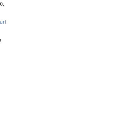
0.
uri
a