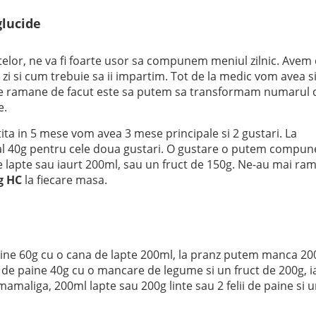
lucide
ntelor, ne va fi foarte usor sa compunem meniul zilnic. Avem
 zi si cum trebuie sa ii impartim. Tot de la medic vom avea s
 ne ramane de facut este sa putem sa transformam numarul 
e.
ta in 5 mese vom avea 3 mese principale si 2 gustari. La
tal 40g pentru cele doua gustari. O gustare o putem compun
de lapte sau iaurt 200ml, sau un fruct de 150g. Ne-au mai ra
g HC
la fiecare masa.
ine 60g cu o cana de lapte 200ml, la pranz putem manca 20
i de paine 40g cu o mancare de legume si un fruct de 200g, i
amaliga, 200ml lapte sau 200g linte sau 2 felii de paine si 