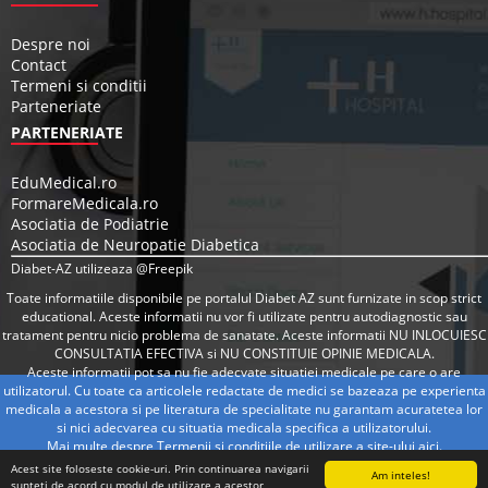
Despre noi
Contact
Termeni si conditii
Parteneriate
PARTENERIATE
EduMedical.ro
FormareMedicala.ro
Asociatia de Podiatrie
Asociatia de Neuropatie Diabetica
Diabet-AZ utilizeaza @Freepik
Toate informatiile disponibile pe portalul Diabet AZ sunt furnizate in scop strict
educational. Aceste informatii nu vor fi utilizate pentru autodiagnostic sau
tratament pentru nicio problema de sanatate. Aceste informatii NU INLOCUIESC
CONSULTATIA EFECTIVA si NU CONSTITUIE OPINIE MEDICALA.
Aceste informatii pot sa nu fie adecvate situatiei medicale pe care o are
utilizatorul. Cu toate ca articolele redactate de medici se bazeaza pe experienta
medicala a acestora si pe literatura de specialitate nu garantam acuratetea lor
si nici adecvarea cu situatia medicala specifica a utilizatorului.
Mai multe despre Termenii si conditiile de utilizare a site-ului
aici
.
Acest site foloseste cookie-uri. Prin continuarea navigarii
Am inteles!
sunteti de acord cu modul de utilizare a acestor