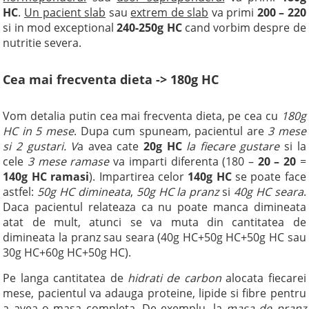
HC
.
Un pacient slab
sau
extrem de slab
va primi
200 – 220
si in mod exceptional
240-250g HC
cand vorbim despre de
nutritie severa.
Cea mai frecventa dieta -> 180g HC
Vom detalia putin cea mai frecventa dieta, pe cea cu
180g
HC in 5 mese
. Dupa cum spuneam, pacientul are
3 mese
si 2 gustari. V
a avea cate
20g HC
la fiecare gustare
si la
cele
3 mese ramase
va imparti diferenta (180 –
20 – 20
=
140g HC ramasi
). Impartirea celor
140g HC
se poate face
astfel:
50g HC dimineata
,
50g HC la pranz
si
40g HC seara
.
Daca pacientul relateaza ca nu poate manca dimineata
atat de mult, atunci se va muta din cantitatea de
dimineata la pranz sau seara (40g HC+50g HC+50g HC sau
30g HC+60g HC+50g HC).
Pe langa cantitatea de
hidrati de carbon
alocata fiecarei
mese, pacientul va adauga proteine, lipide si fibre pentru
a avea o masa completa. De exemplu, la
masa de pranz