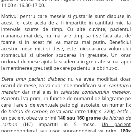
11.00 si 16.30-17.00.
Motivul pentru care mesele si gustarile sunt dispuse in
acest fel este acela de a fi impartite in cantitati mici la
intervale scurte de timp. Cu alte cuvinte, pacientul
mananca mai des, nu mai are timp sa i se faca atat de
foame si in acest fel va manca mai putin. Beneficiul
acestor mese mici si dese, este micsoararea volumului
stomacului si ulterior scaderea in greutate. Un orar
ordonat de mese ajuta la scaderea in greutate si mai apoi
la mentinerea greutatii pe care pacientul a obtinut-o.
Dieta unui pacient diabetic
nu va avea modificat doar
orarul de mese, ea va cuprinde modificari si in
cantitatea
meselor
dar mai ales in
calitatea continutului meselor
.
Pacientul va primi, in functie de numarul de kilograme pe
care il are si de eventuale patologii ascoiate, un numar fix
de
hidrati de carbon
, ce va varia intre 140g si 220g. Astfel,
un
pacient obez
va primi
140 sau 160 grame
de
hidrati de
carbon
(HC) impartiti in 5 mese.
Un pacient
normoponderal
sau
usor supraponderal
va primi
180g