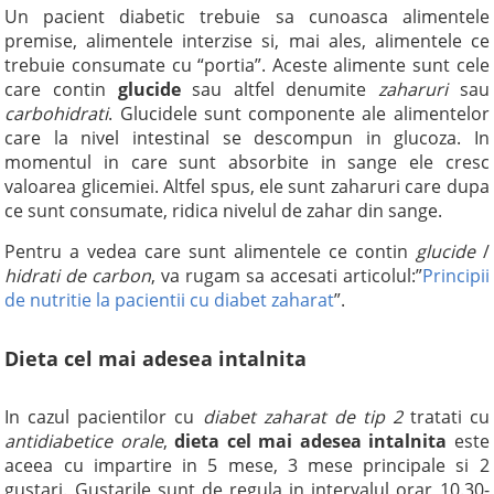
Un pacient diabetic trebuie sa cunoasca alimentele
premise, alimentele interzise si, mai ales, alimentele ce
trebuie consumate cu “portia”. Aceste alimente sunt cele
care contin
glucide
sau altfel denumite
zaharuri
sau
carbohidrati
. Glucidele sunt componente ale alimentelor
care la nivel intestinal se descompun in glucoza. In
momentul in care sunt absorbite in sange ele cresc
valoarea glicemiei. Altfel spus, ele sunt zaharuri care dupa
ce sunt consumate, ridica nivelul de zahar din sange.
Pentru a vedea care sunt alimentele ce contin
glucide
/
hidrati de carbon
, va rugam sa accesati articolul:”
Principii
de nutritie la pacientii cu diabet zaharat
”.
Dieta cel mai adesea intalnita
In cazul pacientilor cu
diabet zaharat de tip 2
tratati cu
antidiabetice orale
,
dieta cel mai adesea intalnita
este
aceea cu impartire in 5 mese, 3 mese principale si 2
gustari. Gustarile sunt de regula in intervalul orar 10.30-