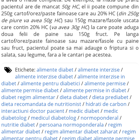
pacientul are de mancat
50g HC
, el ii poate compune din
250g cartof/orez/paste fainoase care au 20% HC (
din 250g
de piure va avea 50g HC
) sau 150g mazare/fasole uscata
care contin 20% HC (
va avea 30g HC
) la care poate aduga
doua felii de paine sau 150g fruct. Pe langa
cartof/orez/paste fainoase sau mazare/fasole cu paine
sau fruct, pacientul poate sa mai adauge o friptura si o
salata, sau legume, fara a le cantari pe acestea.
Etichete:
alimente diabet
/
alimente interzise
/
alimente interzise diabet
/
alimente interzise in
diabet
/
alimente pentru diabetici
/
alimente permise
/
alimente permise diabet
/
alimente permise in diabet
/
diabet regim alimentar
/
dieta diabet
/
dieta prediabet
/
dieta recomandata de nutritionist
/
hidrati de carbon
/
interactiuni doctor pacient
/
medic diabet
/
medic
diabetolog
/
medicul diabetolog
/
normoponderal
/
nutritie diabet
/
persoana normoponderala
/
regim
alimentar diabet
/
regim alimentar diabet zaharat
/
regim
alimentar pentru diabet
/
regim diabet alimente permise