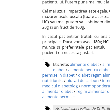
pacientului. Putem pune mai mult la 
Cel mai uzual impartirea este egala.
mazare/fasole uscata (toate acestea
HC
) sau mai putem sa ii obtinem din 4
20g si un fruct de 100g.
In cazul pacientilor tratati cu anal
principale. Daca vom avea
180g HC
munca si preferintele pacientului:
pacienti nu necesita gustari.
Etichete:
alimente diabet
/
alim
diabet
/
alimente pentru diabet
permise in diabet
/
diabet regim ali
nutritionist
/
hidrati de carbon
/
inte
medicul diabetolog
/
normopondera
alimentar diabet
/
regim alimentar d
alimente permise
Articolul este realizat de Dr Pa