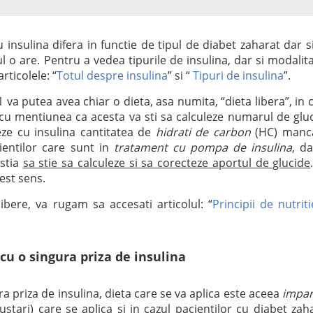
u insulina difera in functie de tipul de diabet zaharat dar s
 o are. Pentru a vedea tipurile de insulina, dar si modalit
rticolele: “
Totul despre insulina
” si “
Tipuri de insulina
”.
 va putea avea chiar o dieta, asa numita, “dieta libera”, in 
cu mentiunea ca acesta va sti sa calculeze numarul de glu
teze cu insulina cantitatea de
hidrati de carbon
(HC) manca
cientilor care sunt in
tratament cu pompa de insulina
, da
estia
sa stie sa calculeze si sa corecteze aportul de glucide
cest sens.
libere, va rugam sa accesati articolul: “
Principii de nutriti
 cu o singura priza de insulina
ura priza de insulina, dieta care se va aplica este aceea
impar
stari) care se aplica si in cazul pacientilor cu diabet zah