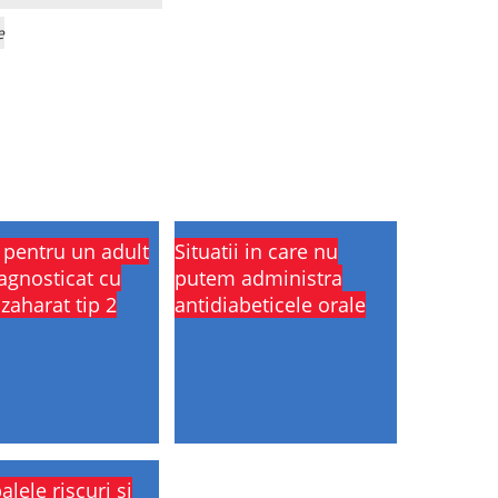
e
i pentru un adult
Situatii in care nu
agnosticat cu
putem administra
zaharat tip 2
antidiabeticele orale
alele riscuri si