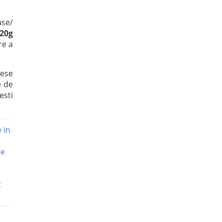
ase/
20g
re a
ese
e de
esti
 in
de
t