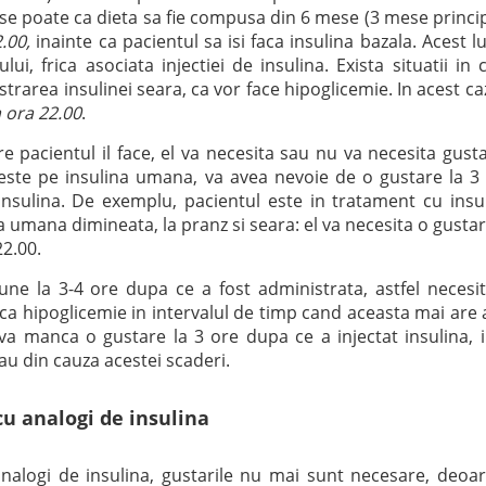
 se poate ca dieta sa fie compusa din 6 mese (3 mese princi
.00,
inainte ca pacientul sa isi faca insulina bazala. Acest l
lui, frica asociata injectiei de insulina. Exista situatii in 
strarea insulinei seara, ca vor face hipoglicemie. In acest ca
 ora 22.00
.
re pacientul il face, el va necesita sau nu va necesita gusta
 este pe insulina umana, va avea nevoie de o gustare la 3
insulina. De exemplu, pacientul este in tratament cu insu
a umana dimineata, la pranz si seara: el va necesita o gustar
22.00.
une la 3-4 ore dupa ce a fost administrata, astfel necesi
ca hipoglicemie in intervalul de timp cand aceasta mai are 
va manca o gustare la 3 ore dupa ce a injectat insulina, i
rau din cauza acestei scaderi.
cu analogi de insulina
analogi de insulina, gustarile nu mai sunt necesare, deoa