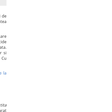
i de
atea
care
cide
ta.
r si
. Cu
e la
tita
arat