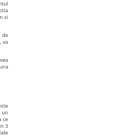
ntul
ptia
n si
e de
, va
avea
 ora
este
u un
a ce
in 3
tele