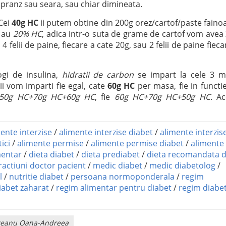
pranz sau seara, sau chiar dimineata.
 Cei
40g HC
ii putem obtine din 200g orez/cartof/paste faino
 au
20% HC
, adica intr-o suta de grame de cartof vom avea
 felii de paine, fiecare a cate 20g, sau 2 felii de paine fieca
ogi de insulina,
hidratii de carbon
se impart la cele 3 m
ii vom imparti fie egal, cate
60g HC
per masa, fie in functi
50g HC+70g HC+60g HC
, fie
60g HC+70g HC+50g HC
. Ac
ente interzise
/
alimente interzise diabet
/
alimente interzise
ici
/
alimente permise
/
alimente permise diabet
/
alimente
mentar
/
dieta diabet
/
dieta prediabet
/
dieta recomandata 
ractiuni doctor pacient
/
medic diabet
/
medic diabetolog
/
l
/
nutritie diabet
/
persoana normoponderala
/
regim
iabet zaharat
/
regim alimentar pentru diabet
/
regim diabe
rliteanu Oana-Andreea