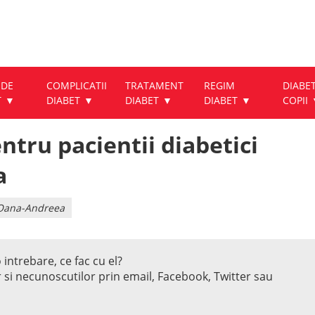
 DE
COMPLICATII
TRATAMENT
REGIM
DIABET
T
DIABET
DIABET
DIABET
COPII
ntru pacientii diabetici
a
u Oana-Andreea
 intrebare, ce fac cu el?
r si necunoscutilor prin email, Facebook, Twitter sau