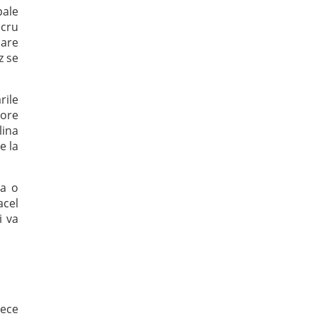
pale
ucru
care
z se
rile
 ore
lina
e la
ta o
acel
i va
rece