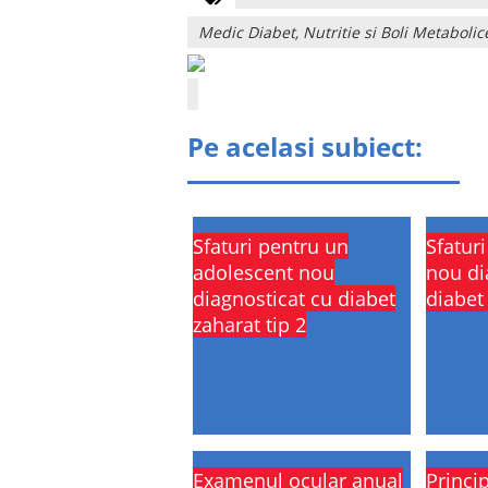
Medic Diabet, Nutritie si Boli Metabolic
Pe acelasi subiect:
Sfaturi pentru un
Sfatur
adolescent nou
nou di
diagnosticat cu diabet
diabet 
zaharat tip 2
Examenul ocular anual
Princip