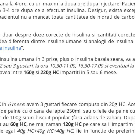
pana la 4 ore, cu un maxim la doua ore dupa injectare. Pacie
 3-4 ore dupa ce a efectuat insulina. Desigur, exista exce
pacientul nu a mancat toata cantitatea de hidrati de carbo
 doar despre doze corecte de insulina si cantitati corect
ea diferenta dintre insuline umane si analogii de insulina 
e insulina
”.
insulina umana in 3 prize, plus o insulina bazala seara, va 
2 sau 3 gustari, la ora 10.30-11.00, 16.30-17.00 si eventual la
 avea intre
160g
si
220g HC
impartiti in 5 sau 6 mese.
C
in
6 mese
: avem 3 gustari fiecare compusa din 20g HC. Ac
ie de paine cu o cana de lapte 250ml, sau o felie de paine c
c de 100g si un biscuit popular (fara adaos de zahar). Dup
na au
60g HC
, ne mai raman
120g HC
pe care sa ii impartim 
fie egal
40g HC+40g HC+40g HC
, fie in functie de preferin