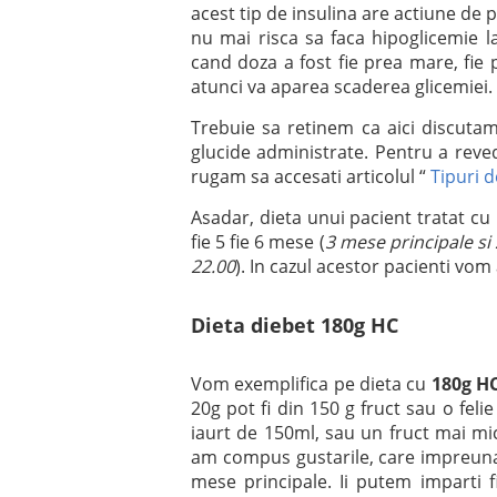
acest tip de insulina are actiune de 
nu mai risca sa faca hipoglicemie la
cand doza a fost fie prea mare, fie 
atunci va aparea scaderea glicemiei.
Trebuie sa retinem ca aici discutam
glucide administrate. Pentru a reved
rugam sa accesati articolul “
Tipuri d
Asadar, dieta unui pacient tratat cu 
fie 5 fie 6 mese (
3 mese principale si 
22.00
). In cazul acestor pacienti vom
Dieta diebet 180g HC
Vom exemplifica pe dieta cu
180g H
20g pot fi din 150 g fruct sau o fel
iaurt de 150ml, sau un fruct mai mi
am compus gustarile, care impreu
mese principale. Ii putem imparti 