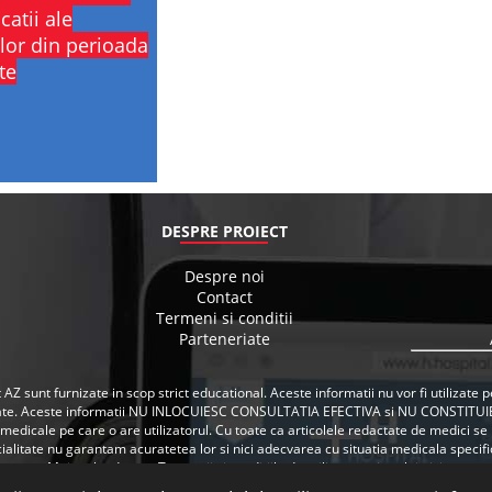
catii ale
lor din perioada
te
DESPRE PROIECT
Despre noi
Contact
Termeni si conditii
Parteneriate
 AZ sunt furnizate in scop strict educational. Aceste informatii nu vor fi utilizat
ate. Aceste informatii NU INLOCUIESC CONSULTATIA EFECTIVA si NU CONSTITUI
i medicale pe care o are utilizatorul. Cu toate ca articolele redactate de medici 
ialitate nu garantam acuratetea lor si nici adecvarea cu situatia medicala specifica
Mai multe despre Termenii si conditiile de utilizare a site-ului
aici
.