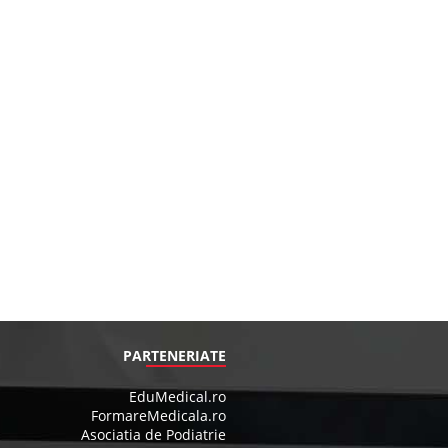
PARTENERIATE
EduMedical.ro
FormareMedicala.ro
Asociatia de Podiatrie